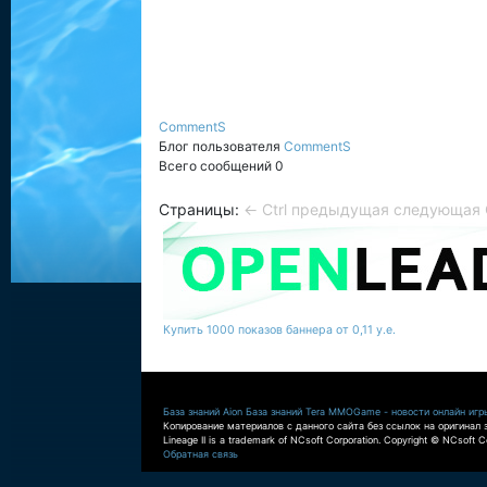
CommentS
Блог пользователя
CommentS
Всего сообщений 0
Страницы:
← Ctrl предыдущая
следующая C
Купить 1000 показов баннера от 0,11 у.е.
База знаний Aion
База знаний Tera
MMOGame - новости онлайн игр
Копирование материалов с данного сайта без ссылок на оригинал 
Lineage II is a trademark of NCsoft Corporation. Copyright © NCsoft Co
Обратная связь