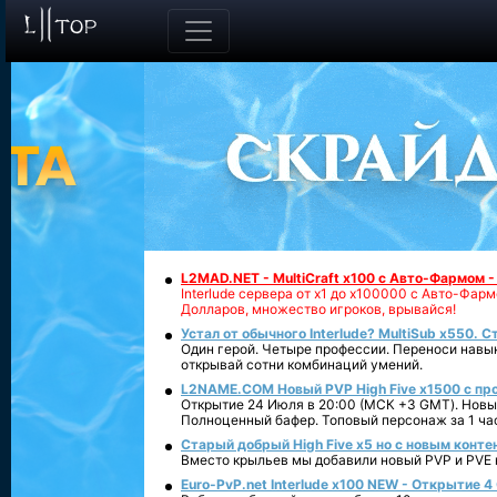
L2MAD.NET - MultiCraft x100 с Авто-Фармом 
Interlude сервера от х1 до х100000 с Авто-Фа
Долларов, множество игроков, врывайся!
Устал от обычного Interlude? MultiSub x550. С
Один герой. Четыре профессии. Переноси навык
открывай сотни комбинаций умений.
L2NAME.COM Новый PVP High Five x1500 с п
Открытие 24 Июля в 20:00 (МСК +3 GMT). Новый
Полноценный бафер. Топовый персонаж за 1 ча
Старый добрый High Five x5 но с новым конте
Вместо крыльев мы добавили новый PVP и PVE ко
Euro-PvP.net Interlude х100 NEW - Открытие 4