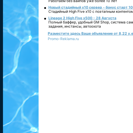
Работаем без вайпов уже более 10 лет
Новый стадийный х10 сервер - бонус старт 10
Стадийный High Five x10 с поэтапным контенто
Lineage 2 High Five x500 - 28 Августа
Полный баффер, удобный GM Shop, система сам
задания, инстансы, автоохота
Разместите здесь Ваше объявление от 8,22 у.е
Promo-Reklama.ru