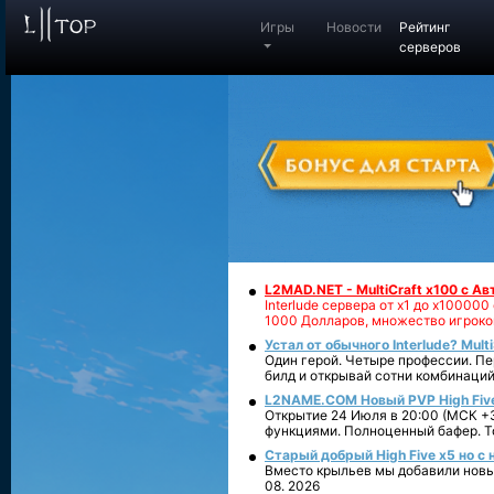
Игры
Новости
Рейтинг
серверов
L2MAD.NET - MultiCraft x100 с А
Interlude сервера от х1 до х1000
1000 Долларов, множество игроко
Устал от обычного Interlude? Mult
Один герой. Четыре профессии. Пе
билд и открывай сотни комбинаций
L2NAME.COM Новый PVP High Fiv
Открытие 24 Июля в 20:00 (МСК +3
функциями. Полноценный бафер. То
Старый добрый High Five x5 но с
Вместо крыльев мы добавили новый
08. 2026