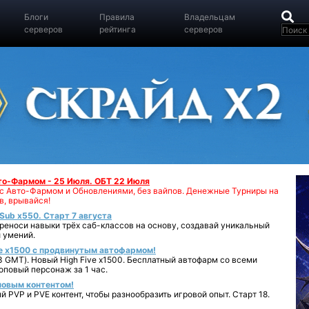
Блоги
Правила
Владельцам
серверов
рейтинга
серверов
вто-Фармом - 25 Июля. ОБТ 22 Июля
00 с Авто-Фармом и Обновлениями, без вайпов. Денежные Турниры на
в, врывайся!
iSub x550. Старт 7 августа
реноси навыки трёх саб-классов на основу, создавай уникальный
 умений.
e x1500 с продвинутым автофармом!
 GMT). Новый High Five x1500. Бесплатный автофарм со всеми
повый персонаж за 1 час.
 новым контентом!
 PVP и PVE контент, чтобы разнообразить игровой опыт. Старт 18.