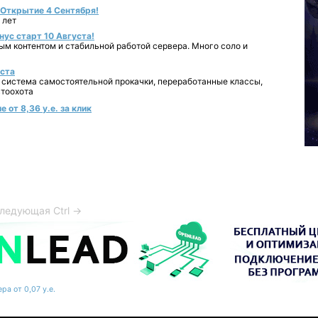
- Открытие 4 Сентября!
 лет
нус старт 10 Августа!
ным контентом и стабильной работой сервера. Много соло и
уста
 система самостоятельной прокачки, переработанные классы,
втоохота
 от 8,36 у.е. за клик
ледующая Ctrl →
ра от 0,07 у.е.