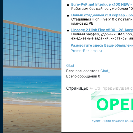
Euro-PvP.net Interlude х100 NEW 
Работаем без вайпов уже более 10
Новый стадийный х10 сервер - бо
Стадийный High Five x10 с поэтап
клановых РБ
Lineage 2 High Five x500 - 28 Авг
Полный баффер, удобный GM Shop,
ежедневные задания, инстансы, а
Разместите здесь Ваше объявление
Promo-Reklama.ru
Glad_
Блог пользователя
Glad_
Всего сообщений 0
Страницы:
← Ctrl предыдущая
с
Купить 1000 показов банне