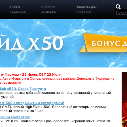
Блоги
Правила
Владельцам
серверов
рейтинга
серверов
вто-Фармом - 25 Июля. ОБТ 22 Июля
00 с Авто-Фармом и Обновлениями, без вайпов. Денежные Турниры на
в, врывайся!
iSub x550. Старт 7 августа
реноси навыки трёх саб-классов на основу, создавай уникальный
 умений.
e x1500 с продвинутым автофармом!
 GMT). Новый High Five x1500. Бесплатный автофарм со всеми
повый персонаж за 1 час.
 новым контентом!
 PVP и PVE контент, чтобы разнообразить игровой опыт. Старт 18.