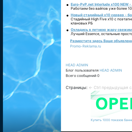
Euro-PvP.net Interlude х100 NEW 
Работаем без вайпов уже более 10
Новый стадийный х10 сервер - бо
Стадийный High Five x10 с поэтап
клановых РБ
Охладись в летнюю жару свежим 
Лучший Essence, остальные прост
Разместите здесь Ваше объявление
Promo-Reklama.ru
HEAD ADMIN
Блог пользователя
HEAD ADMIN
Всего сообщений 0
Страницы:
← Ctrl предыдущая
с
Купить 1000 показов банне