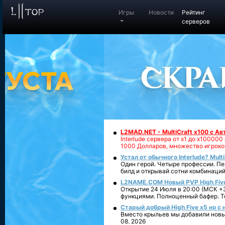
Игры
Новости
Рейтинг
серверов
L2MAD.NET - MultiCraft x100 с А
Interlude сервера от х1 до х1000
1000 Долларов, множество игроко
Устал от обычного Interlude? Mult
Один герой. Четыре профессии. Пе
билд и открывай сотни комбинаций
L2NAME.COM Новый PVP High Fiv
Открытие 24 Июля в 20:00 (МСК +3
функциями. Полноценный бафер. То
Старый добрый High Five x5 но с
Вместо крыльев мы добавили новый
08. 2026