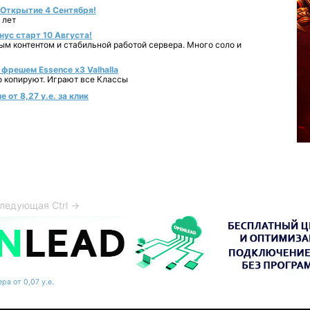
- Открытие 4 Сентября!
 лет
нус старт 10 Августа!
ным контентом и стабильной работой сервера. Много соло и
фрешем Essence x3 Valhalla
о копируют. Играют все Классы
 от 8,27 у.е. за клик
ледующая Ctrl →
ра от 0,07 у.е.