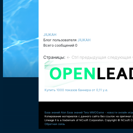
JIUKAH
Блог пользователя
JIUKAH
Всего сообщений 0
Страницы:
← Ctrl предыдущая
следующая C
Купить 1000 показов баннера от 0,11 у.е.
База знаний Aion
База знаний Tera
MMOGame - новости онлайн игр
Копирование материалов с данного сайта без ссылок на оригинал 
Lineage II is a trademark of NCsoft Corporation. Copyright © NCsoft Co
Обратная связь