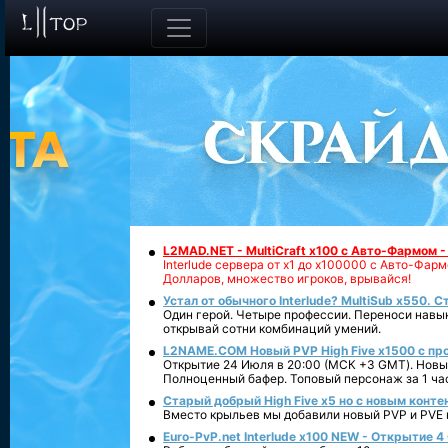
L2MAD.NET - MultiCraft x100 с Авто-Фармом 
Interlude сервера от х1 до х100000 с Авто-Фа
Долларов, множество игроков, врывайся!
Устал от обычного Interlude? MultiSub x550. С
Один герой. Четыре профессии. Переноси навык
открывай сотни комбинаций умений.
L2NAME.COM Новый PVP High Five x1500 с п
Открытие 24 Июля в 20:00 (МСК +3 GMT). Новый
Полноценный бафер. Топовый персонаж за 1 ча
Старый добрый High Five x5 но с новым конте
Вместо крыльев мы добавили новый PVP и PVE ко
Euro-PvP.net Interlude х100 NEW - Открытие 4