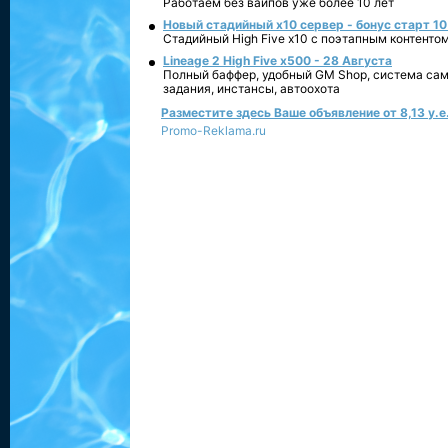
Работаем без вайпов уже более 10 лет
Новый стадийный х10 сервер - бонус старт 10
Стадийный High Five x10 с поэтапным контенто
Lineage 2 High Five x500 - 28 Августа
Полный баффер, удобный GM Shop, система сам
задания, инстансы, автоохота
Разместите здесь Ваше объявление от 8,13 у.е.
Promo-Reklama.ru