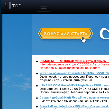
L2MAD.NET - MultiCraft x100 с Авто-Фармом 
Interlude сервера от х1 до х100000 с Авто-Фа
Долларов, множество игроков, врывайся!
Устал от обычного Interlude? MultiSub x550. С
Один герой. Четыре профессии. Переноси навык
открывай сотни комбинаций умений.
L2NAME.COM Новый PVP High Five x1500 с п
Открытие 24 Июля в 20:00 (МСК +3 GMT). Новый
Полноценный бафер. Топовый персонаж за 1 ча
Старый добрый High Five x5 но с новым конте
Вместо крыльев мы добавили новый PVP и PVE ко
Euro-PvP.net Interlude х100 NEW - Открытие 4