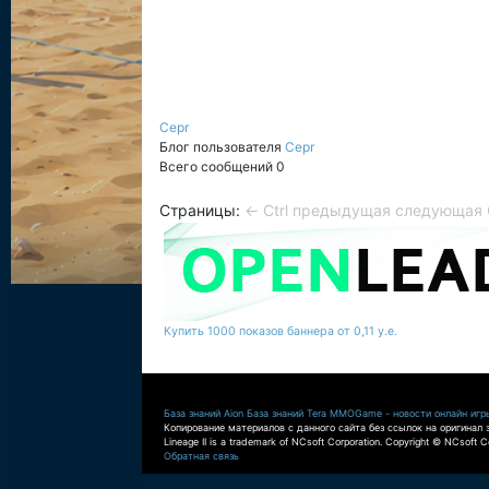
Cepr
Блог пользователя
Cepr
Всего сообщений 0
Страницы:
← Ctrl предыдущая
следующая C
Купить 1000 показов баннера от 0,11 у.е.
База знаний Aion
База знаний Tera
MMOGame - новости онлайн игр
Копирование материалов с данного сайта без ссылок на оригинал 
Lineage II is a trademark of NCsoft Corporation. Copyright © NCsoft Co
Обратная связь