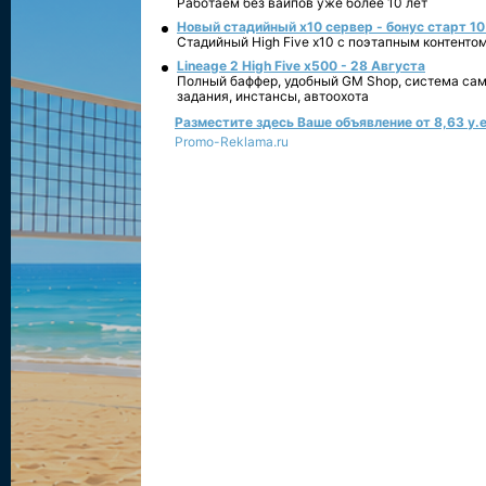
Работаем без вайпов уже более 10 лет
Новый стадийный х10 сервер - бонус старт 10
Стадийный High Five x10 с поэтапным контенто
Lineage 2 High Five x500 - 28 Августа
Полный баффер, удобный GM Shop, система сам
задания, инстансы, автоохота
Разместите здесь Ваше объявление от 8,63 у.е
Promo-Reklama.ru