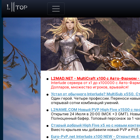
L2MAD.NET - MultiCraft x100 с Авто-Фармом 
Interlude сервера от х1 до х100000 с Авто-Фа
Долларов, множество игроков, врывайся!
Устал от обычного Interlude? MultiSub x550. С
Один герой. Четыре профессии. Переноси навык
открывай сотни комбинаций умений.
L2NAME.COM Новый PVP High Five x1500 с п
Открытие 24 Июля в 20:00 (МСК +3 GMT). Новый
Полноценный бафер. Топовый персонаж за 1 ча
Старый добрый High Five x5 но с новым конте
Вместо крыльев мы добавили новый PVP и PVE ко
Euro-PvP.net Interlude х100 NEW - Открытие 4