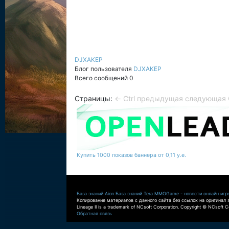
DJXAKEP
Блог пользователя
DJXAKEP
Всего сообщений 0
Страницы:
← Ctrl предыдущая
следующая C
Купить 1000 показов баннера от 0,11 у.е.
База знаний Aion
База знаний Tera
MMOGame - новости онлайн игр
Копирование материалов с данного сайта без ссылок на оригинал 
Lineage II is a trademark of NCsoft Corporation. Copyright © NCsoft Co
Обратная связь