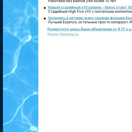
Работаем без вайпов уже более 10 лет
Новый стадийный х10 сервер - бонус старт 10
Стадийный High Five x10 с поэтапным контенто
Охладись в летнюю жару свежим фрешем Essen
Лучший Essence, остальные просто копируют. 
Разместите здесь Ваше объявление от 9,17 у.е.
Promo-Reklama.ru