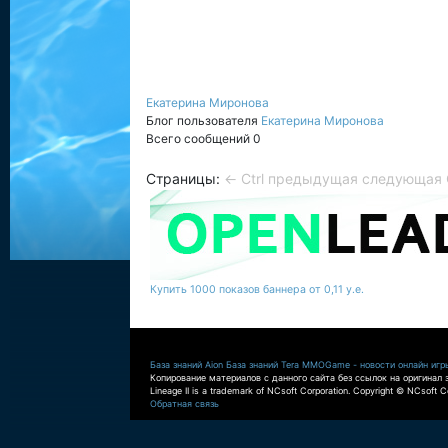
Екатерина Миронова
Блог пользователя
Екатерина Миронова
Всего сообщений 0
Страницы:
← Ctrl предыдущая
следующая C
Купить 1000 показов баннера от 0,11 у.е.
База знаний Aion
База знаний Tera
MMOGame - новости онлайн игр
Копирование материалов с данного сайта без ссылок на оригинал 
Lineage II is a trademark of NCsoft Corporation. Copyright © NCsoft Co
Обратная связь