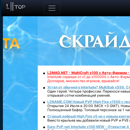
L2MAD.NET - MultiCraft x100 с Авто-Фармом 
Interlude сервера от х1 до х100000 с Авто-Фа
Долларов, множество игроков, врывайся!
Устал от обычного Interlude? MultiSub x550. С
Один герой. Четыре профессии. Переноси навык
открывай сотни комбинаций умений.
L2NAME.COM Новый PVP High Five x1500 с п
Открытие 24 Июля в 20:00 (МСК +3 GMT). Новый
Полноценный бафер. Топовый персонаж за 1 ча
Старый добрый High Five x5 но с новым конте
Вместо крыльев мы добавили новый PVP и PVE ко
Euro-PvP.net Interlude х100 NEW - Открытие 4