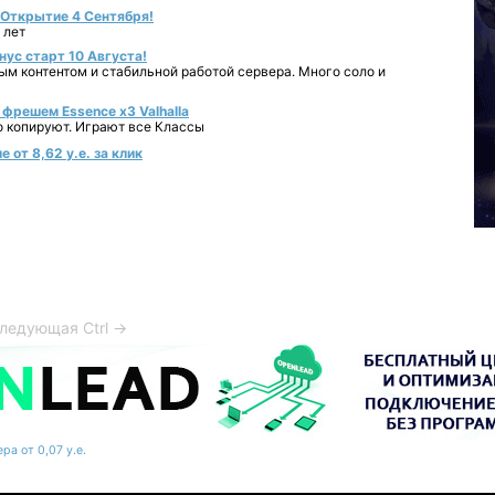
- Открытие 4 Сентября!
 лет
нус старт 10 Августа!
ным контентом и стабильной работой сервера. Много соло и
фрешем Essence x3 Valhalla
о копируют. Играют все Классы
 от 8,62 у.е. за клик
ледующая Ctrl →
ра от 0,07 у.е.