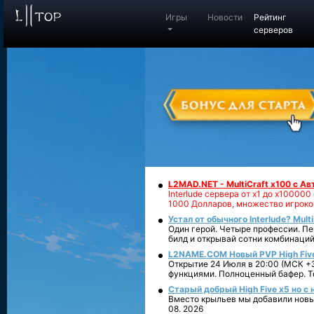
Игры
Новости
Рейтинг
серверов
L2MAD.NET - MultiCraft x100 с А
Interlude сервера от х1 до х1000
1000 Долларов, множество игроко
Устал от обычного Interlude? Mult
Один герой. Четыре профессии. Пе
билд и открывай сотни комбинаций
L2NAME.COM Новый PVP High Fiv
Открытие 24 Июля в 20:00 (МСК +3
функциями. Полноценный бафер. То
Старый добрый High Five x5 но с
Вместо крыльев мы добавили новый
08. 2026