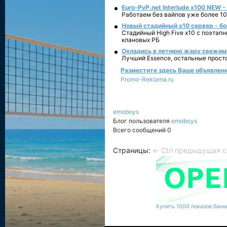
Euro-PvP.net Interlude х100 NEW 
Работаем без вайпов уже более 10
Новый стадийный х10 сервер - бо
Стадийный High Five x10 с поэтап
клановых РБ
Охладись в летнюю жару свежим 
Лучший Essence, остальные прост
Разместите здесь Ваше объявление
Promo-Reklama.ru
emoboys
Блог пользователя
emoboys
Всего сообщений 0
Страницы:
← Ctrl предыдущая
с
Купить 1000 показов банне