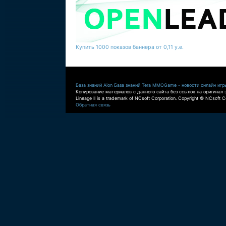
Купить 1000 показов баннера от 0,11 у.е.
База знаний Aion
База знаний Tera
MMOGame - новости онлайн игр
Копирование материалов с данного сайта без ссылок на оригинал 
Lineage II is a trademark of NCsoft Corporation. Copyright © NCsoft Co
Обратная связь