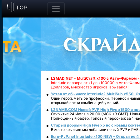
L2MAD.NET - MultiCraft x100 с Авто-Фармом 
Interlude сервера от х1 до х100000 с Авто-Фа
Долларов, множество игроков, врывайся!
Устал от обычного Interlude? MultiSub x550. С
Один герой. Четыре профессии. Переноси навык
открывай сотни комбинаций умений.
L2NAME.COM Новый PVP High Five x1500 с п
Открытие 24 Июля в 20:00 (МСК +3 GMT). Новый
Полноценный бафер. Топовый персонаж за 1 ча
Старый добрый High Five x5 но с новым конте
Вместо крыльев мы добавили новый PVP и PVE ко
Euro-PvP.net Interlude х100 NEW - Открытие 4