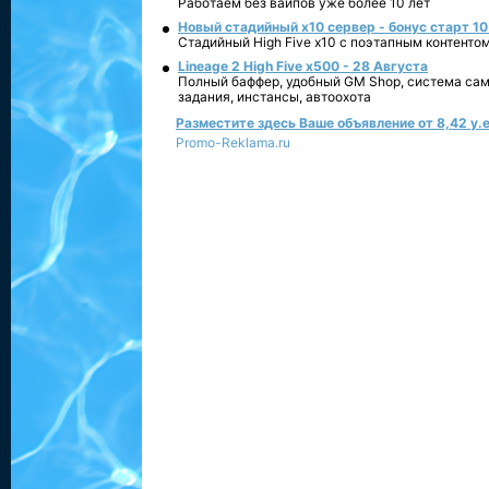
Работаем без вайпов уже более 10 лет
Новый стадийный х10 сервер - бонус старт 10
Стадийный High Five x10 с поэтапным контенто
Lineage 2 High Five x500 - 28 Августа
Полный баффер, удобный GM Shop, система сам
задания, инстансы, автоохота
Разместите здесь Ваше объявление от 8,42 у.е
Promo-Reklama.ru