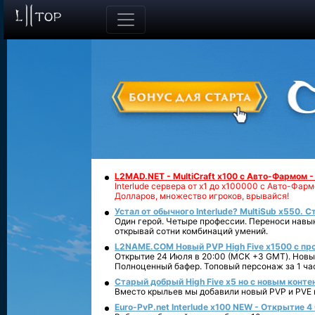
L2MAD.NET - MultiCraft x100 с Авто-Фармом 
Interlude сервера от х1 до х100000 с Авто-Фа
Долларов, множество игроков, врывайся!
Устал от обычного Interlude? MultiSub x550. С
Один герой. Четыре профессии. Переноси навык
открывай сотни комбинаций умений.
L2NAME.COM Новый PVP High Five x1500 с п
Открытие 24 Июля в 20:00 (МСК +3 GMT). Новый
Полноценный бафер. Топовый персонаж за 1 ча
Старый добрый High Five x5 но с новым конте
Вместо крыльев мы добавили новый PVP и PVE ко
Euro-PvP.net Interlude х100 NEW - Открытие 4