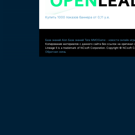
Купить 1000 показов баннера от 0,11 у.е.
База знаний Aion
База знаний Tera
MMOGame - новости онлайн игр
Копирование материалов с данного сайта без ссылок на оригинал 
Lineage II is a trademark of NCsoft Corporation. Copyright © NCsoft Co
Обратная связь