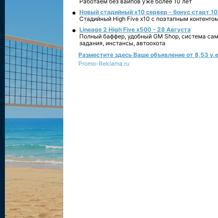
Работаем без вайпов уже более 10 лет
Новый стадийный х10 сервер - бонус старт 10
Стадийный High Five x10 с поэтапным контенто
Lineage 2 High Five x500 - 28 Августа
Полный баффер, удобный GM Shop, система сам
задания, инстансы, автоохота
Разместите здесь Ваше объявление от 8,53 у.е
Promo-Reklama.ru