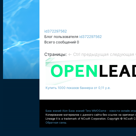
id372297562
Блог пользователя
id372297562
Всего сообщений 0
Страницы:
← Ctrl предыдущая
следующая C
Купить 1000 показов баннера от 0,11 у.е.
База знаний Aion
База знаний Tera
MMOGame - новости онлайн игр
Копирование материалов с данного сайта без ссылок на оригинал 
Lineage II is a trademark of NCsoft Corporation. Copyright © NCsoft Co
Обратная связь