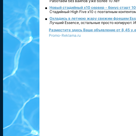
Работаем без вайпов уже более 10 лет
Новый стадийный х10 сервер - бонус старт 10
Стадийный High Five x10 с поэтапным контенто
Охладись в летнюю жару свежим фрешем Essen
Лучший Essence, остальные просто копируют. 
Разместите здесь Ваше объявление от 8,45 у.е
Promo-Reklama.ru