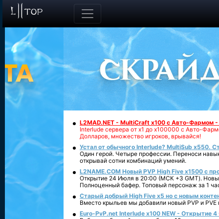
L2MAD.NET - MultiCraft x100 с Авто-Фармом 
Interlude сервера от х1 до х100000 с Авто-Фа
Долларов, множество игроков, врывайся!
Устал от обычного Interlude? MultiSub x550. С
Один герой. Четыре профессии. Переноси навык
открывай сотни комбинаций умений.
L2NAME.COM Новый PVP High Five x1500 с п
Открытие 24 Июля в 20:00 (МСК +3 GMT). Новый
Полноценный бафер. Топовый персонаж за 1 ча
Старый добрый High Five x5 но с новым конте
Вместо крыльев мы добавили новый PVP и PVE ко
Euro-PvP.net Interlude х100 NEW - Открытие 4