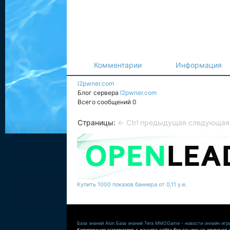
Комментарии
Информация
l2pwner.com
Блог сервера
l2pwner.com
Всего сообщений 0
Страницы:
← Ctrl предыдущая
следующая 
Купить 1000 показов баннера от 0,11 у.е.
База знаний Aion
База знаний Tera
MMOGame - новости онлайн игр
Копирование материалов с данного сайта без ссылок на оригинал 