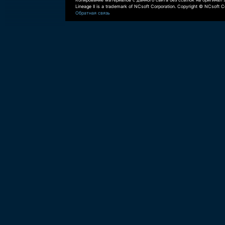
Lineage II is a trademark of NCsoft Corporation. Copyright © NCsoft Co
Обратная связь