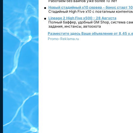
Работаем без вайпов уже более 10 лет
Новый стадийный х10 сервер - бонус старт 10
Стадийный High Five x10 с поэтапным контенто
Lineage 2 High Five x500 - 28 Августа
Полный баффер, удобный GM Shop, система сам
задания, инстансы, автоохота
Разместите здесь Ваше объявление от 8,45 у.е
Promo-Reklama.ru