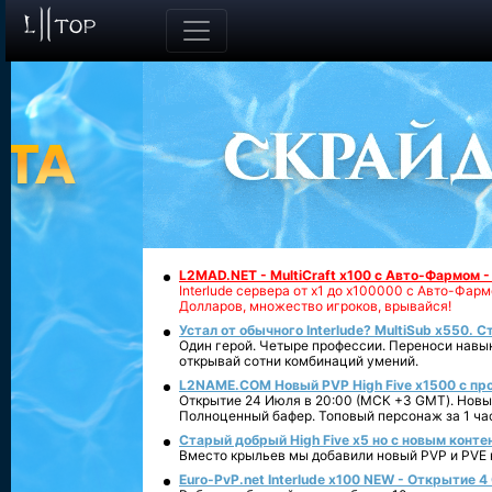
L2MAD.NET - MultiCraft x100 с Авто-Фармом 
Interlude сервера от х1 до х100000 с Авто-Фа
Долларов, множество игроков, врывайся!
Устал от обычного Interlude? MultiSub x550. С
Один герой. Четыре профессии. Переноси навык
открывай сотни комбинаций умений.
L2NAME.COM Новый PVP High Five x1500 с п
Открытие 24 Июля в 20:00 (МСК +3 GMT). Новый
Полноценный бафер. Топовый персонаж за 1 ча
Старый добрый High Five x5 но с новым конте
Вместо крыльев мы добавили новый PVP и PVE ко
Euro-PvP.net Interlude х100 NEW - Открытие 4