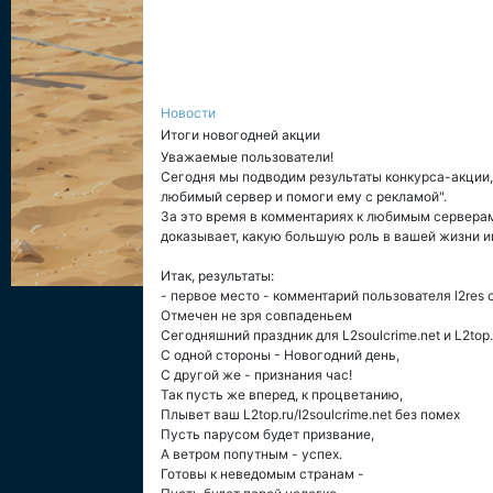
Новости
Итоги новогодней акции
Уважаемые пользователи!
Сегодня мы подводим результаты конкурса-акции,
любимый сервер и помоги ему с рекламой".
За это время в комментариях к любимым серверам
доказывает, какую большую роль в вашей жизни и
Итак, результаты:
- первое место - комментарий пользователя l2res
Отмечен не зря совпаденьем
Сегодняшний праздник для L2soulcrime.net и L2top.
С одной стороны - Новогодний день,
С другой же - признания час!
Так пусть же вперед, к процветанию,
Плывет ваш L2top.ru/l2soulcrime.net без помех
Пусть парусом будет призвание,
А ветром попутным - успех.
Готовы к неведомым странам -