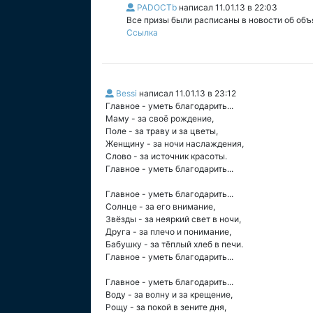
PADOCTb
написал
11.01.13 в 22:03
Все призы были расписаны в новости об объя
Ссылка
Bessi
написал
11.01.13 в 23:12
Главное - уметь благодарить...
Маму - за своё рождение,
Поле - за траву и за цветы,
Женщину - за ночи наслаждения,
Слово - за источник красоты.
Главное - уметь благодарить...
Главное - уметь благодарить...
Солнце - за его внимание,
Звёзды - за неяркий свет в ночи,
Друга - за плечо и понимание,
Бабушку - за тёплый хлеб в печи.
Главное - уметь благодарить...
Главное - уметь благодарить...
Воду - за волну и за крещение,
Рощу - за покой в зените дня,