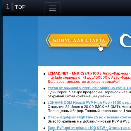
L2MAD.NET - MultiCraft x100 с Авто-Фармом 
Interlude сервера от х1 до х100000 с Авто-Фа
Долларов, множество игроков, врывайся!
Устал от обычного Interlude? MultiSub x550. С
Один герой. Четыре профессии. Переноси навык
открывай сотни комбинаций умений.
L2NAME.COM Новый PVP High Five x1500 с п
Открытие 24 Июля в 20:00 (МСК +3 GMT). Новый
Полноценный бафер. Топовый персонаж за 1 ча
Старый добрый High Five x5 но с новым конте
Вместо крыльев мы добавили новый PVP и PVE ко
Euro-PvP.net Interlude х100 NEW - Открытие 4