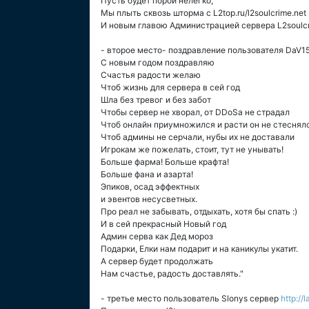
Пусть будет порой нелегко,
Мы плыть сквозь шторма с L2top.ru/l2soulcrime.net
И новым главою Администрацией сервера L2soulcri
- второе место- поздравление пользователя DaV1
С новым годом поздравляю
Счастья радости желаю
Чтоб жизнь для сервера в сей год
Шла без тревог и без забот
Чтобы сервер не хворал, от DDoSa не страдал
Чтоб онлайн приумножился и расти он не стеснял
Чтоб админы не серчали, нубы их не доставали
Игрокам же пожелать, стоит, тут не унывать!
Больше фарма! Больше крафта!
Больше фана и азарта!
Эпиков, осад эффектных
и эвентов несусветных.
Про реал не забывать, отдыхать, хотя бы спать :)
И в сей прекрасный Новый год
Админ серва как Дед мороз
Подарки, Елки нам подарит и на каникулы укатит.
А сервер будет продолжать
Нам счастье, радость доставлять."
- третье место пользователь Slonys сервер
http://