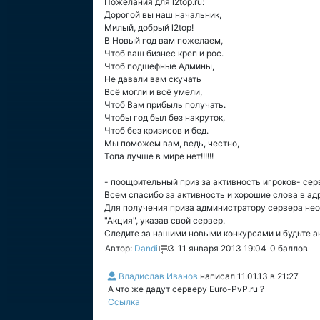
Пожелания для l2top.ru:
Дорогой вы наш начальник,
Милый, добрый l2top!
В Новый год вам пожелаем,
Чтоб ваш бизнес креп и рос.
Чтоб подшефные Админы,
Не давали вам скучать
Всё могли и всё умели,
Чтоб Вам прибыль получать.
Чтобы год был без накруток,
Чтоб без кризисов и бед.
Мы поможем вам, ведь, честно,
Топа лучше в мире нет!!!!!!
- поощрительный приз за активность игроков- се
Всем спасибо за активность и хорошие слова в ад
Для получения приза администратору сервера нео
"Акция", указав свой сервер.
Следите за нашими новыми конкурсами и будьте а
Автор:
Dandi
3
11 января 2013 19:04
0
баллов
Владислав Иванов
написал
11.01.13 в 21:27
А что же дадут серверу Euro-PvP.ru ?
Ссылка