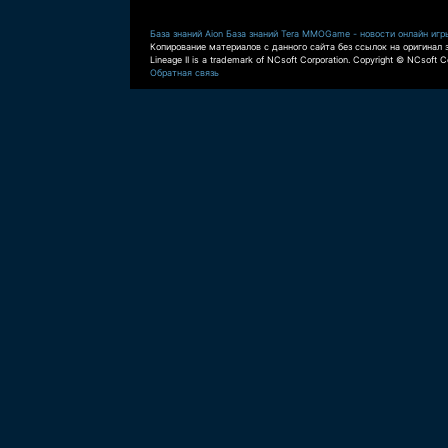
База знаний Aion
База знаний Tera
MMOGame - новости онлайн игр
Копирование материалов с данного сайта без ссылок на оригинал 
Lineage II is a trademark of NCsoft Corporation. Copyright © NCsoft Co
Обратная связь