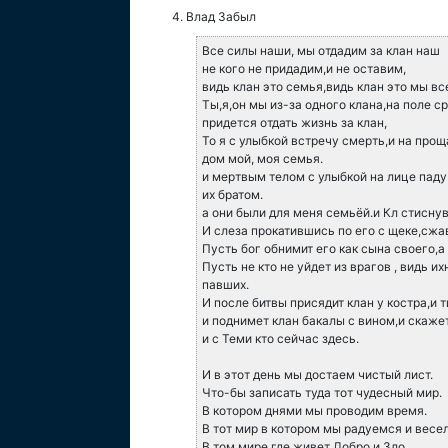
Влад Забыл
Все силы наши, мы отдадим за клан наш
не кого не придадим,и не оставим,
видь клан это семья,видь клан это мы вс
Ты,я,он мы из-за одного клана,на поле 
придется отдать жизнь за клан,
То я с улыбкой встречу смерть,и на прощ
дом мой, моя семья.
и мертвым телом с улыбкой на лице паду
их братом.
а они были для меня семьёй.и Кл стиснув
И слеза прокатившись по его с щеке,сжа
Пусть бог обнимит его как сына своего,
Пусть не кто не уйдет из врагов , видь 
павших.
И после битвы присядит клан у костра,и т
и поднимет клан бакалы с вином,и скажет 
и с Теми кто сейчас здесь.
И в этот день мы достаем чистый лист.
Что-бы записать туда тот чудесный мир.
В котором днями мы проводим время.
В тот мир в котором мы радуемся и весе
В том мире где живет Добро и Зло.