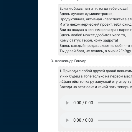
Если любишь пвп и пк тогда тебе сюда!
Здесь лучшая администрация,
Продуктивная, активная -перспектива ал
И это некоммерческий проект, тебя ожид
Бои на осадах с кланами,или крах варов 
Здесь любой может дробится чего то,
Кому статус героя, кому задрота!
Здесь каждый представляет из себя что т
Ты давай брат, не ленись, в мир la2EnRgy
Александр Гончар
1. Приводи с собой друзей давай повысим
У них будем в топе только на первом мест
л2фангейм точка ру запускай эту игру ту
Заходи на этот сайт и качай патч теперь