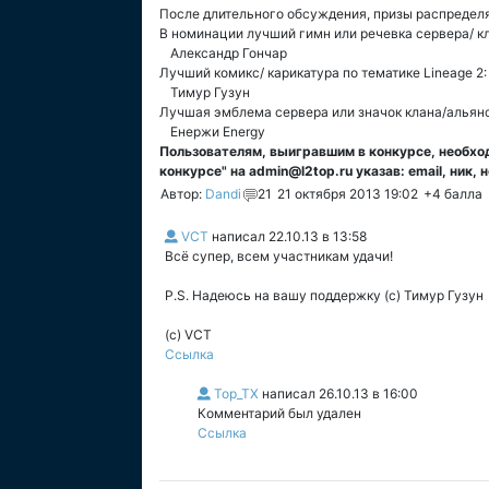
После длительного обсуждения, призы распреде
В номинации лучший гимн или речевка сервера/ к
Александр Гончар
Лучший комикс/ карикатура по тематике Lineage 2:
Тимур Гузун
Лучшая эмблема сервера или значок клана/альянс
Енержи Energy
Пользователям, выигравшим в конкурсе, необход
конкурсе" на admin@l2top.ru указав: email, ник,
Автор:
Dandi
21
21 октября 2013 19:02
+4
балла
VCT
написал
22.10.13 в 13:58
Всё супер, всем участникам удачи!
P.S. Надеюсь на вашу поддержку (с) Тимур Гузун
(c) VCT
Ссылка
Top_TX
написал
26.10.13 в 16:00
Комментарий был удален
Ссылка