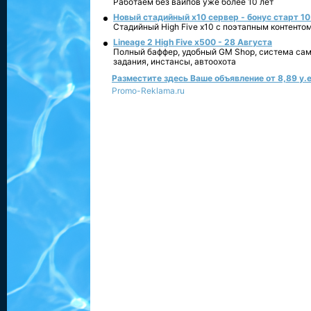
Работаем без вайпов уже более 10 лет
Новый стадийный х10 сервер - бонус старт 10
Стадийный High Five x10 с поэтапным контенто
Lineage 2 High Five x500 - 28 Августа
Полный баффер, удобный GM Shop, система сам
задания, инстансы, автоохота
Разместите здесь Ваше объявление от 8,89 у.е
Promo-Reklama.ru