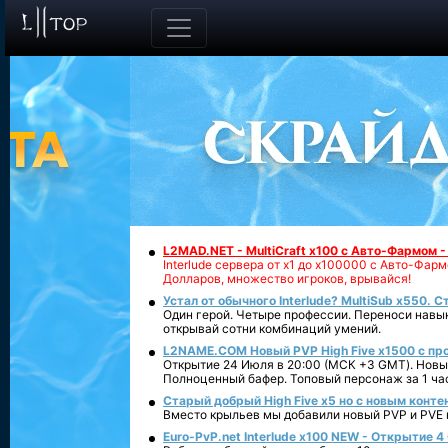
L2MAD.NET - MultiCraft x100 с Авто-Фармом 
Interlude сервера от х1 до х100000 с Авто-Фа
Долларов, множество игроков, врывайся!
Устал от обычного Interlude? MultiSub x550. С
Один герой. Четыре профессии. Переноси навык
открывай сотни комбинаций умений.
L2NAME.COM Новый PVP High Five x1500 с п
Открытие 24 Июля в 20:00 (МСК +3 GMT). Новый
Полноценный бафер. Топовый персонаж за 1 ча
Старый добрый High Five x5 но с новым конте
Вместо крыльев мы добавили новый PVP и PVE ко
Euro-PvP.net Interlude х100 NEW - Открытие 4