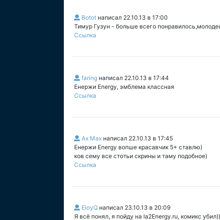
Botot
написал
22.10.13 в 17:00
Тимур Гузун - больше всего понравилось,молодец
Ссылка
faring
написал
22.10.13 в 17:44
Енержи Energy, эмблема классная
Ссылка
Ax Max
написал
22.10.13 в 17:45
Енержи Energy вопше красавчик 5+ ставлю)
ков сему все стотьи скрины и таму подобное)
Ссылка
EloyQ
написал
23.10.13 в 20:09
Я всё понял, я пойду на la2Energy.ru, комикс убил