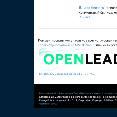
Стас Дийнега
написа
Комментарий был удале
Ссылка
Комментировать могут только зарегистрированны
зарегистрироваться на MMOGame.ru
или, если уж
Купить 1000 показов баннера от 0,11 у.е.
База знаний Aion
База знаний Tera
MMOGame - новости онлайн игр
Копирование материалов с данного сайта без ссылок на оригинал 
Lineage II is a trademark of NCsoft Corporation. Copyright © NCsoft Co
Обратная связь