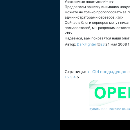
Уважаемые посетители!<br>
Предлагаем вашему вниманию новую 
можете не только проголосовать за л
администраторами серверов.<br>
Сейчас в блоги серверов могут писат
пользователей, мы разрешим оставля
<br>
Надеемся, вам понравятся наши блоги
Автор:
DarkFighter
23
24 мая 2008 1
Страницы:
← Ctrl предыдущая
с
1
2
3
4
5
Купить 1000 показов банне