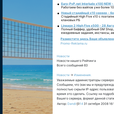
Euro-PvP.net Interlude х100 NEW 
Работаем без вайпов уже более 10
Новый стадийный х10 сервер - бо
Стадийный High Five x10 с поэтап
клановых РБ
Lineage 2 High Five x500 - 28 Авг
Полный баффер, удобный GM Shop,
ежедневные задания, инстансы, а
Разместите здесь Ваше объявление
Promo-Reklama.ru
Новости
Новости нашего Рейтинга
Всего сообщений 83
Новости
→
Изменения.
Уважаемые администраторы серверо
Сообщаем, что (как мы и предупрежд
полностью скрыли IP-адрес пользоват
время это сделать. Ссылку на подроб
Вашего сервера, формат данной стати
Автор:
Dandi
14
31 октября 2008 16: