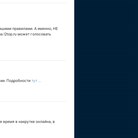
нашими правилами. А именно, НЕ
на l2top.ru может голосовать
сии. Подробности
тут ...
 время в накрутке онлайна, в