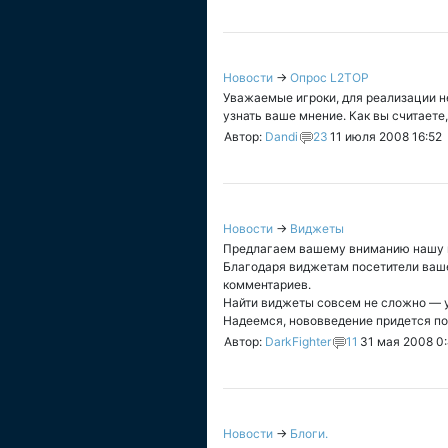
Новости
→
Опрос L2TOP
Уважаемые игроки, для реализации н
узнать ваше мнение. Как вы считаете
Автор:
Dandi
23
11 июля 2008 16:52
Новости
→
Виджеты
Предлагаем вашему вниманию нашу
Благодаря виджетам посетители ваше
комментариев.
Найти виджеты совсем не сложно — у
Надеемся, нововведение придется по 
Автор:
DarkFighter
11
31 мая 2008 0
Новости
→
Блоги.