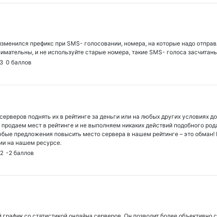
зменился префикс при SMS- голосовании, номера, на которые надо отправ
имательны, и не используйте старые номера, такие SMS- голоса засчитаны 
13
0
баллов
ерверов поднять их в рейтинге за деньги или на любых других условиях д
 продаем мест в рейтинге и не выполняем никаких действий подобного род
юбые предложения повысить место сервера в нашем рейтинге – это обман! 
ии на нашем ресурсе.
02
-2
баллов
рафик со статистикой онлайна серверов. Он позволит более объективно с