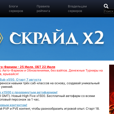
Блоги
Правила
Владельцам
серверов
рейтинга
серверов
вто-Фармом - 25 Июля. ОБТ 22 Июля
00 с Авто-Фармом и Обновлениями, без вайпов. Денежные Турниры на
в, врывайся!
iSub x550. Старт 7 августа
реноси навыки трёх саб-классов на основу, создавай уникальный
 умений.
e x1500 с продвинутым автофармом!
 GMT). Новый High Five x1500. Бесплатный автофарм со всеми
повый персонаж за 1 час.
 новым контентом!
 PVP и PVE контент, чтобы разнообразить игровой опыт. Старт 18.