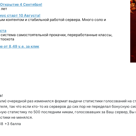
- Открытие 4 Сентября!
 лет
нус старт 10 Августа!
ным контентом и стабильной работой сервера. Много соло и
уста
 система самостоятельной прокачки, переработанные классы,
втоохота
 от 8,49 у.е. за клик
в!
али) очередной раз изменился формат выдачи статистики голосований на 
еля, так что если кто-то из серверов до сих пор не переделал бонусную си
ную статистику по 500 последним никам, голосовавших за Ваш сервер, Вы 
стики не менялся.
18
+3
балла