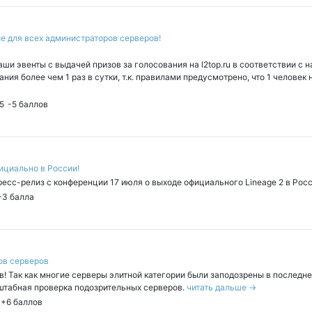
е для всех администраторов серверов!
ши эвенты с выдачей призов за голосования на l2top.ru в соответствии с 
ния более чем 1 раз в сутки, т.к. правилами предусмотрено, что 1 человек 
5
-5
баллов
фициально в России!
есс-релиз с конференции 17 июля о выходе официального Lineage 2 в Рос
+3
балла
ов серверов
 Так как многие серверы элитной категории были заподозрены в последнее
штабная проверка подозрительных серверов.
читать дальше →
+6
баллов