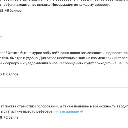
й график находится во вкладке Информация по каждому серверу.
58
+6
баллов
ии
ов? Хотите быть в курсе событий? Наша новая возможность- подписаться
делать быстро и удобно. Для этого необходимо зайти в комментарии интере
 к серверу » и уведомления о новых сообщениях будут приходить на Ваш р
6
0
баллов
ат показа статистики голосований, а также появилась возможность вводит
 в статистике вместо реферера.
читать дальше →
48
+2
балла