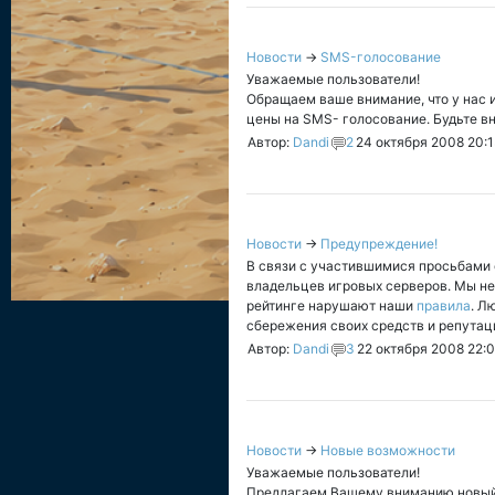
Новости
→
SMS-голосование
Уважаемые пользователи!
Обращаем ваше внимание, что у нас и
цены на SMS- голосование. Будьте вн
Автор:
Dandi
2
24 октября 2008 20:
Новости
→
Предупреждение!
В связи с участившимися просьбами с
владельцев игровых серверов. Мы не
рейтинге нарушают наши
правила
. Л
сбережения своих средств и репутац
Автор:
Dandi
3
22 октября 2008 22:
Новости
→
Новые возможности
Уважаемые пользователи!
Предлагаем Вашему вниманию новый г