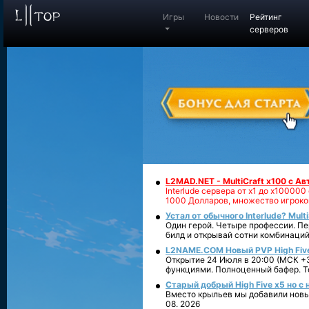
Игры
Новости
Рейтинг
серверов
L2MAD.NET - MultiCraft x100 с А
Interlude сервера от х1 до х1000
1000 Долларов, множество игроко
Устал от обычного Interlude? Mult
Один герой. Четыре профессии. Пе
билд и открывай сотни комбинаций
L2NAME.COM Новый PVP High Fiv
Открытие 24 Июля в 20:00 (МСК +3
функциями. Полноценный бафер. То
Старый добрый High Five x5 но с
Вместо крыльев мы добавили новый
08. 2026