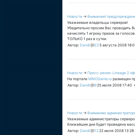
Новости
→
Внимание! предупреждени
Уважаемые владельцы серверов!
Убедительно просим Вас проводить Ва
начислять 1 игроку призов за голосова
ТОЛЬКО 1 раз в сутки.
Автор:
Dandi
23
5 августа 2008 18:0
Новости
→
Пресс-релиз: Lineage 2 о
На портале
MMOGame.ru
размещен пр
Автор:
Dandi
9
25 июля 2008 17:40
Новости
→
Вниманию администратор
Уважаемые администраторы серверов!
ближайшие дни будет проведена мас
Автор:
Dandi
13
22 июля 2008 13:28