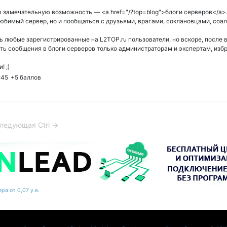
замечательную возможность — <a href="/?top=blog">блоги серверов</a>.
юбимый сервер, но и пообщаться с друзьями, врагами, соклановцами, соалл
ь любые зарегистрированные на L2TOP.ru пользователи, но вскоре, после 
ть сообщения в блоги серверов только администраторам и экспертам, из
! ;)
:45
+5
баллов
ледующая Ctrl →
ра от 0,07 у.е.