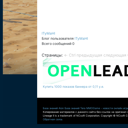
lTyMaHl
Блог пользователя
lTyMaHl
Всего сообщений 0
Страницы:
← Ctrl предыдущая
следующая C
Купить 1000 показов баннера от 0,11 у.е.
База знаний Aion
База знаний Tera
MMOGame - новости онлайн игр
Копирование материалов с данного сайта без ссылок на оригинал 
Lineage II is a trademark of NCsoft Corporation. Copyright © NCsoft Co
Обратная связь