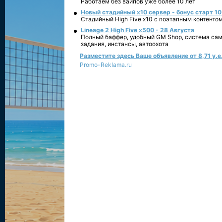
Работаем без вайпов уже более 10 лет
Новый стадийный х10 сервер - бонус старт 10
Стадийный High Five x10 с поэтапным контенто
Lineage 2 High Five x500 - 28 Августа
Полный баффер, удобный GM Shop, система сам
задания, инстансы, автоохота
Разместите здесь Ваше объявление от 8,71 у.е.
Promo-Reklama.ru