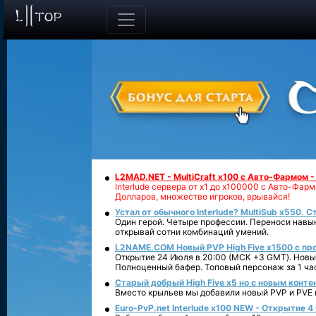
L2MAD.NET - MultiCraft x100 с Авто-Фармом 
Interlude сервера от х1 до х100000 с Авто-Фа
Долларов, множество игроков, врывайся!
Устал от обычного Interlude? MultiSub x550. С
Один герой. Четыре профессии. Переноси навык
открывай сотни комбинаций умений.
L2NAME.COM Новый PVP High Five x1500 с п
Открытие 24 Июля в 20:00 (МСК +3 GMT). Новый
Полноценный бафер. Топовый персонаж за 1 ча
Старый добрый High Five x5 но с новым конте
Вместо крыльев мы добавили новый PVP и PVE ко
Euro-PvP.net Interlude х100 NEW - Открытие 4