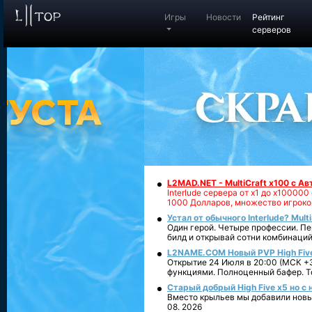
Игры
Новости
Рейтинг
серверов
L2MAD.NET - MultiCraft x100 с А
Interlude сервера от х1 до х1000
1000 Долларов, множество игроко
Устал от обычного Interlude? Mult
Один герой. Четыре профессии. Пе
билд и открывай сотни комбинаций
L2NAME.COM Новый PVP High Fiv
Открытие 24 Июля в 20:00 (МСК +3
функциями. Полноценный бафер. То
Старый добрый High Five x5 но с
Вместо крыльев мы добавили новый
08. 2026