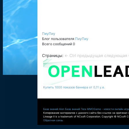
ПиуПиу
Блог пользователя
ПиуПиу
Всего сообщений 0
Страницы:
← Ctrl предыдущая
следующая C
Купить 1000 показов баннера от 0,11 у.е.
База знаний Aion
База знаний Tera
MMOGame - новости онлайн игр
Копирование материалов с данного сайта без ссылок на оригинал 
Lineage II is a trademark of NCsoft Corporation. Copyright © NCsoft Co
Обратная связь