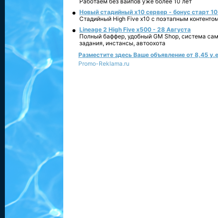
Работаем без вайпов уже более 10 лет
Новый стадийный х10 сервер - бонус старт 10
Стадийный High Five x10 с поэтапным контенто
Lineage 2 High Five x500 - 28 Августа
Полный баффер, удобный GM Shop, система сам
задания, инстансы, автоохота
Разместите здесь Ваше объявление от 8,45 у.е
Promo-Reklama.ru