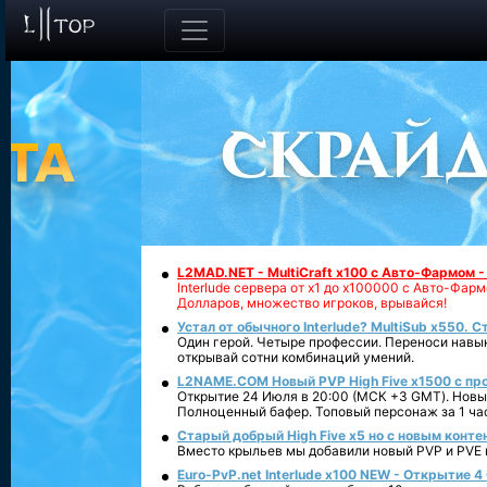
L2MAD.NET - MultiCraft x100 с Авто-Фармом 
Interlude сервера от х1 до х100000 с Авто-Фа
Долларов, множество игроков, врывайся!
Устал от обычного Interlude? MultiSub x550. С
Один герой. Четыре профессии. Переноси навык
открывай сотни комбинаций умений.
L2NAME.COM Новый PVP High Five x1500 с п
Открытие 24 Июля в 20:00 (МСК +3 GMT). Новый
Полноценный бафер. Топовый персонаж за 1 ча
Старый добрый High Five x5 но с новым конте
Вместо крыльев мы добавили новый PVP и PVE ко
Euro-PvP.net Interlude х100 NEW - Открытие 4