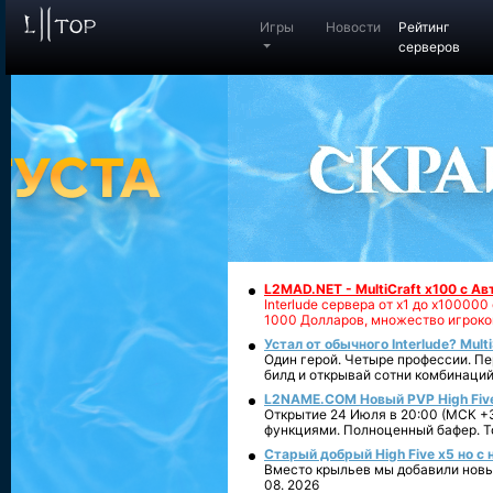
Игры
Новости
Рейтинг
серверов
L2MAD.NET - MultiCraft x100 с А
Interlude сервера от х1 до х1000
1000 Долларов, множество игроко
Устал от обычного Interlude? Mult
Один герой. Четыре профессии. Пе
билд и открывай сотни комбинаций
L2NAME.COM Новый PVP High Fiv
Открытие 24 Июля в 20:00 (МСК +3
функциями. Полноценный бафер. То
Старый добрый High Five x5 но с
Вместо крыльев мы добавили новый
08. 2026