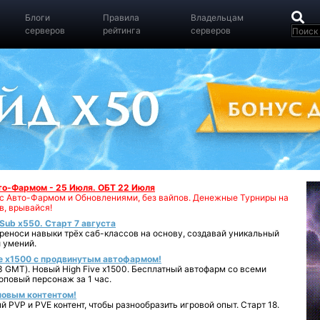
Блоги
Правила
Владельцам
серверов
рейтинга
серверов
вто-Фармом - 25 Июля. ОБТ 22 Июля
00 с Авто-Фармом и Обновлениями, без вайпов. Денежные Турниры на
в, врывайся!
iSub x550. Старт 7 августа
реноси навыки трёх саб-классов на основу, создавай уникальный
 умений.
e x1500 с продвинутым автофармом!
 GMT). Новый High Five x1500. Бесплатный автофарм со всеми
повый персонаж за 1 час.
 новым контентом!
 PVP и PVE контент, чтобы разнообразить игровой опыт. Старт 18.