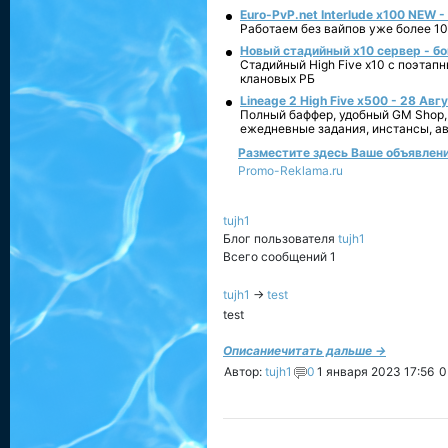
Euro-PvP.net Interlude х100 NEW 
Работаем без вайпов уже более 10
Новый стадийный х10 сервер - бо
Стадийный High Five x10 с поэтап
клановых РБ
Lineage 2 High Five x500 - 28 Авг
Полный баффер, удобный GM Shop,
ежедневные задания, инстансы, а
Разместите здесь Ваше объявление 
Promo-Reklama.ru
tujh1
Блог пользователя
tujh1
Всего сообщений 1
tujh1
→
test
test
Описание
читать дальше →
Автор:
tujh1
0
1 января 2023 17:56
0