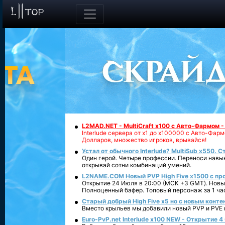
L2MAD.NET - MultiCraft x100 с Авто-Фармом 
Interlude сервера от х1 до х100000 с Авто-Фа
Долларов, множество игроков, врывайся!
Устал от обычного Interlude? MultiSub x550. С
Один герой. Четыре профессии. Переноси навык
открывай сотни комбинаций умений.
L2NAME.COM Новый PVP High Five x1500 с п
Открытие 24 Июля в 20:00 (МСК +3 GMT). Новый
Полноценный бафер. Топовый персонаж за 1 ча
Старый добрый High Five x5 но с новым конте
Вместо крыльев мы добавили новый PVP и PVE ко
Euro-PvP.net Interlude х100 NEW - Открытие 4