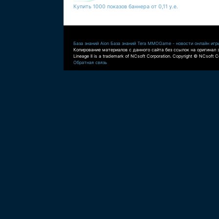
Купить 1000 показов баннера от 0,11 у.е.
База знаний Aion
База знаний Tera
MMOGame - новости онлайн игр
Копирование материалов с данного сайта без ссылок на оригинал 
Lineage II is a trademark of NCsoft Corporation. Copyright © NCsoft Co
Обратная связь