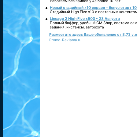
Работаем без вайпов уже более 10 лет
Новый стадийный х10 сервер - бонус старт 10
Стадийный High Five x10 с поэтапным контенто
Lineage 2 High Five x500 - 28 Августа
Полный баффер, удобный GM Shop, система сам
задания, инстансы, автоохота
Разместите здесь Ваше объявление от 8,73 у.е.
Promo-Reklama.ru