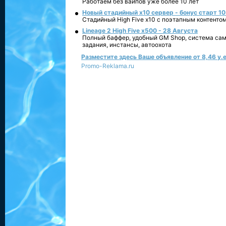
Работаем без вайпов уже более 10 лет
Новый стадийный х10 сервер - бонус старт 10
Стадийный High Five x10 с поэтапным контенто
Lineage 2 High Five x500 - 28 Августа
Полный баффер, удобный GM Shop, система сам
задания, инстансы, автоохота
Разместите здесь Ваше объявление от 8,46 у.е
Promo-Reklama.ru