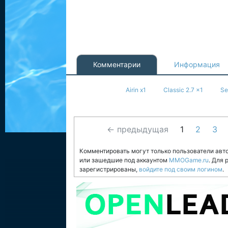
Комментарии
Информация
Airin x1
Classic 2.7 x1
Se
← предыдущая
1
2
3
Комментировать могут только пользователи авт
или зашедшие под аккаунтом
MMOGame.ru
. Для
зарегистрированы,
войдите под своим логином
.