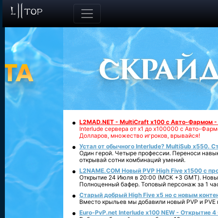
L2MAD.NET - MultiCraft x100 с Авто-Фармом 
Interlude сервера от х1 до х100000 с Авто-Фа
Долларов, множество игроков, врывайся!
Устал от обычного Interlude? MultiSub x550. С
Один герой. Четыре профессии. Переноси навык
открывай сотни комбинаций умений.
L2NAME.COM Новый PVP High Five x1500 с п
Открытие 24 Июля в 20:00 (МСК +3 GMT). Новый
Полноценный бафер. Топовый персонаж за 1 ча
Старый добрый High Five x5 но с новым конте
Вместо крыльев мы добавили новый PVP и PVE ко
Euro-PvP.net Interlude х100 NEW - Открытие 4