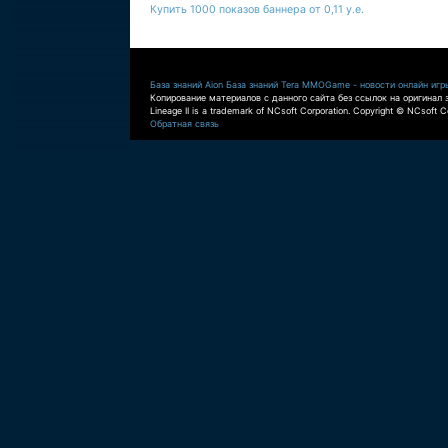
Купить 1000 показов баннера от 0,11 у.е.
База знаний Aion
База знаний Tera
MMOGame - новости онлайн игр
Копирование материалов с данного сайта без ссылок на оригинал 
Lineage II is a trademark of NCsoft Corporation. Copyright © NCsoft Co
Обратная связь