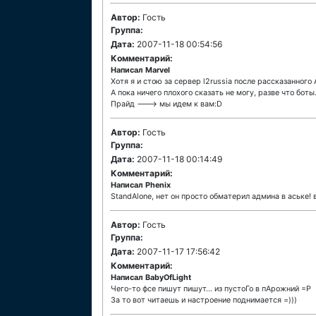
Автор:
Гость
Группа:
Дата:
2007-11-18 00:54:56
Комментарий:
Написал Marvel
Хотя я и стою за сервер l2russia после рассказанног
А пока ничего плохого сказать не могу, разве что боты.
Прайд ---> мы идем к вам:D
Автор:
Гость
Группа:
Дата:
2007-11-18 00:14:49
Комментарий:
Написал Phenix
StandAlone, нет он просто обматерил админа в аське! в
Автор:
Гость
Группа:
Дата:
2007-11-17 17:56:42
Комментарий:
Написал BabyOfLight
Чего-то фсе пишут пишут... из пустоГо в пАрожний =Р
За то вот читаешь и настроение поднимается =)))