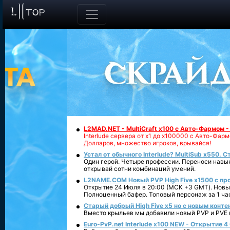
L2MAD.NET - MultiCraft x100 с Авто-Фармом 
Interlude сервера от х1 до х100000 с Авто-Фа
Долларов, множество игроков, врывайся!
Устал от обычного Interlude? MultiSub x550. С
Один герой. Четыре профессии. Переноси навык
открывай сотни комбинаций умений.
L2NAME.COM Новый PVP High Five x1500 с п
Открытие 24 Июля в 20:00 (МСК +3 GMT). Новый
Полноценный бафер. Топовый персонаж за 1 ча
Старый добрый High Five x5 но с новым конте
Вместо крыльев мы добавили новый PVP и PVE ко
Euro-PvP.net Interlude х100 NEW - Открытие 4