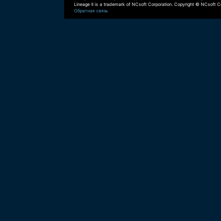
Lineage II is a trademark of NCsoft Corporation. Copyright © NCsoft Co
Обратная связь