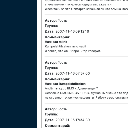
впечатление что кругом одиум выражается.
и все таки за что Олигарха забанили он что вам на мо
Автор:
Гость
Группа:
Дата:
2007-11-16 09:12:16
Комментарий:
Написал mlink
Rumpelshtilczken ты о чём?
Я понял, что AnJBr про l2top говорит.
Автор:
Гость
Группа:
Дата:
2007-11-16 07:57:00
Комментарий:
Написал Rumpelshtilczken
AnJBr ты курс ВМЗ к Адене видел?
Особенно СМСный. 3$ - 150к. Думаешь сильно это под
не странно, то же нужны деньги. Работу свою они вып
Автор:
Гость
Группа:
Дата:
2007-11-15 17:34:39
Комментарий: