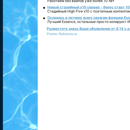
Работаем без вайпов уже более 10 лет
Новый стадийный х10 сервер - бонус старт 10
Стадийный High Five x10 с поэтапным контенто
Охладись в летнюю жару свежим фрешем Essen
Лучший Essence, остальные просто копируют. 
Разместите здесь Ваше объявление от 8,14 у.е.
Promo-Reklama.ru