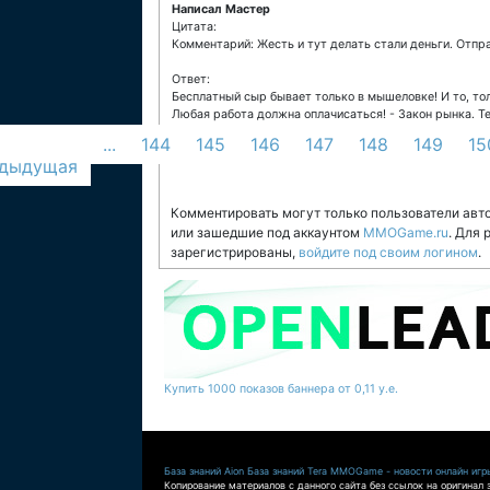
Написал Мастер
Цитата:
Комментарий: Жесть и тут делать стали деньги. Отпра
Ответ:
Бесплатный сыр бывает только в мышеловке! И то, то
Любая работа должна оплачисаться! - Закон рынка. Те
...
144
145
146
147
148
149
15
едыдущая
Комментировать могут только пользователи авт
или зашедшие под аккаунтом
MMOGame.ru
. Для
зарегистрированы,
войдите под своим логином
.
Купить 1000 показов баннера от 0,11 у.е.
База знаний Aion
База знаний Tera
MMOGame - новости онлайн игр
Копирование материалов с данного сайта без ссылок на оригинал 