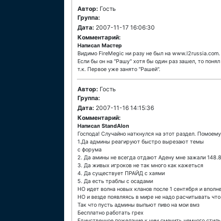
Автор:
Гость
Группа:
Дата:
2007-11-17 16:06:30
Комментарий:
Написал Мастер
Видимо FireMegic ни разу не был на www.l2russia.com.
Если бы он на "Рашу" хотя бы один раз зашел, то пон
т.к. Первое уже занято "Рашей".
Автор:
Гость
Группа:
Дата:
2007-11-16 14:15:36
Комментарий:
Написал StandAlon
Господа! Случайно наткнулся на этот раздел. Помоему
1.Да админы реагируют быстро вырезают темы
с форума
2. Да амины не всегда отдают Адену мне зажали 148.
3. Да живых игроков не так много как кажеться
4. Да существует ПРАЙД с хаями
5. Да есть траблы с осадами
НО идет волна новых кланов после 1 сентября и вполн
НО и везде появляясь в мире не надо расчитывать что
Так что пусть админы выпьют пиво на мои вмз
Бесплатно работать грех
Единственное пожелание к ним сменить немного стиль