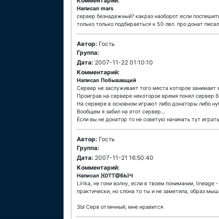
Комментарий:
Написал mars
сервер безнадежный? какраз наоборот если поспешить
только только подбираеться к 50 лвл. про донат писа
Автор:
Гость
Группа:
Дата:
2007-11-22 01:10:10
Комментарий:
Написал Побывавщий
Сервер не заслуживает того места которое занимает в
Проиграв на сервере некоторое время понял сервер 
На сервере в основном играют либо донаторы либо ну
Вообщем я забил на этот сервер...
Если вы не донатор то не советую начинать тут играть.
Автор:
Гость
Группа:
Дата:
2007-11-21 16:50:40
Комментарий:
Написал }{0TT@БЬ)Ч
Lirika, не гони волну, если в твоем понимании, lineage 
практически, но слона то ты и не заметила, образ мыш
ЗЫ Серв отличный, мне нравится