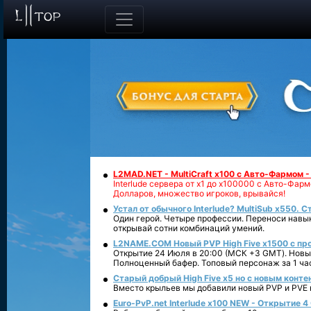
L2MAD.NET - MultiCraft x100 с Авто-Фармом 
Interlude сервера от х1 до х100000 с Авто-Фа
Долларов, множество игроков, врывайся!
Устал от обычного Interlude? MultiSub x550. С
Один герой. Четыре профессии. Переноси навык
открывай сотни комбинаций умений.
L2NAME.COM Новый PVP High Five x1500 с п
Открытие 24 Июля в 20:00 (МСК +3 GMT). Новый
Полноценный бафер. Топовый персонаж за 1 ча
Старый добрый High Five x5 но с новым конте
Вместо крыльев мы добавили новый PVP и PVE ко
Euro-PvP.net Interlude х100 NEW - Открытие 4