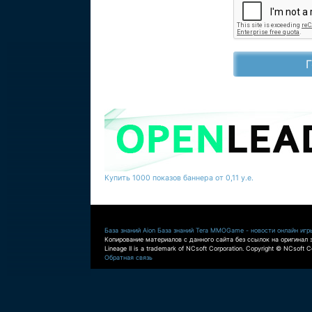
Купить 1000 показов баннера от 0,11 у.е.
База знаний Aion
База знаний Tera
MMOGame - новости онлайн игр
Копирование материалов с данного сайта без ссылок на оригинал 
Lineage II is a trademark of NCsoft Corporation. Copyright © NCsoft Co
Обратная связь