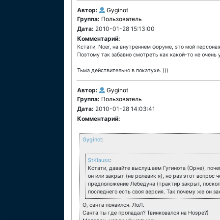
Автор:
Gyginot
Группа:
Пользователь
Дата:
2010-01-28 15:13:00
Комментарий:
Кстати, Noer, на внутреннем форуме, это мой персонаж
Поэтому так забавно смотреть как какой-то не очень 
Тьма действительно в покатухе. )))
Автор:
Gyginot
Группа:
Пользователь
Дата:
2010-01-28 14:03:41
Комментарий:
Gyginot
:
StKlauss
:
Кстати, давайте выслушаем Гугинота (Орне), поче
он или закрыт (не ролевик я), но раз этот вопрос 
предположение Лебедуна (трактир закрыт, посколь
последнего есть своя версия. Так почему же он з
О, санта появился. ЛоЛ.
Санта ты где пропадал? Твинковался на Ноэре?)