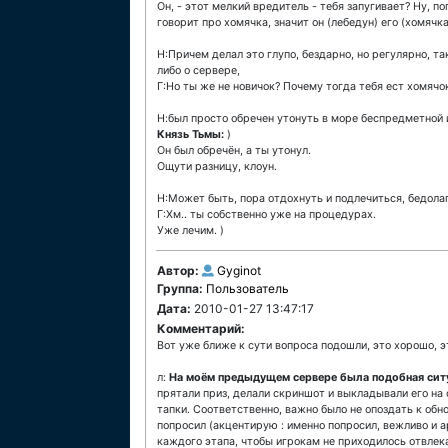
Он, - этот мелкий вредитель - тебя запугивает? Ну, п
говорит про хомячка, значит он (лебедун) его (хомячка
Н:Причем делал это глупо, бездарно, но регулярно, т
либо о сервере,
Г:Но ты же не новичок? Почему тогда тебя ест хомячо
Н:был просто обречен утонуть в море беспредметной 
Князь Тьмы:
)
Он был обречён, а ты утонул.
Ощути разницу, клоун.
Н:Может быть, пора отдохнуть и подлечиться, бедола
Г:Хм.. ты собственно уже на процедурах.
Уже лечим. )
Автор:
Gyginot
Группа:
Пользователь
Дата:
2010-01-27 13:47:17
Комментарий:
Вот уже ближе к сути вопроса подошли, это хорошо, эт
л:
На моём предыдущем сервере была подобная сит
прятали приз, делали скриншот и выкладывали его на 
тапки. Соответственно, важно было не опоздать к об
попросил (акцентирую : именно попросил, вежливо и 
каждого этапа, чтобы игрокам не приходилось отвлека