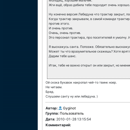
Молодец, хороший мальчик.
Жги ещё, образ дебила тебе подходит очень хорошо.
Ну конечно версия Лебедуна что трактир закрыт, по
Когда трактир закрывали, в самой команде трактир
против этого.
И очень против.
Очень, очень против.
Это персонал трактира, про посетителей я умолчу. 
Я выскажусь санта. Попозже. Обязательно выскажус
Может ты что вразумительное скажешь? Хотя врятли
Дадим тебе шанс.
Итак, тебе не важно открыт он или закрыт, но мнени
Ой скока букавок накропал чей-то твинк ноер.
Не читаем.
Бред.
Слушаем санту ну или лебедуна. )
Автор:
Gyginot
Группа:
Пользователь
Дата:
2010-01-28 13:15:54
Комментарий: