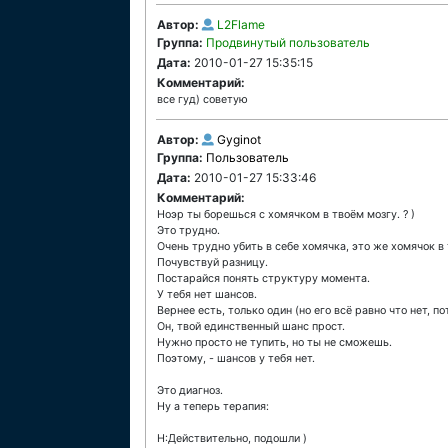
Автор:
L2Flame
Группа:
Продвинутый пользователь
Дата:
2010-01-27 15:35:15
Комментарий:
все гуд) советую
Автор:
Gyginot
Группа:
Пользователь
Дата:
2010-01-27 15:33:46
Комментарий:
Ноэр ты борешься с хомячком в твоём мозгу. ? )
Это трудно.
Очень трудно убить в себе хомячка, это же хомячок в 
Почувствуй разницу.
Постарайся понять структуру момента.
У тебя нет шансов.
Вернее есть, только один (но его всё равно что нет, 
Он, твой единственный шанс прост.
Нужно просто не тупить, но ты не сможешь.
Поэтому, - шансов у тебя нет.
Это диагноз.
Ну а теперь терапия:
Н:Действительно, подошли )