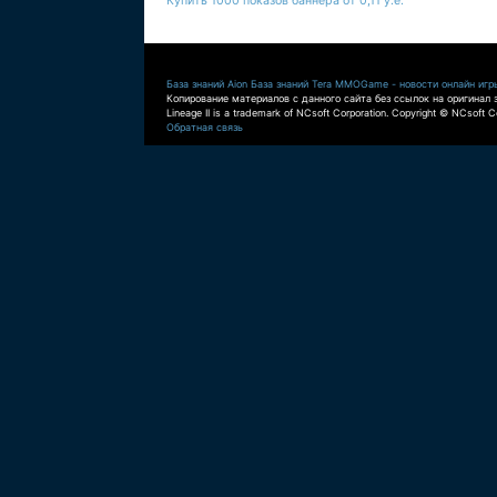
Купить 1000 показов баннера от 0,11 у.е.
База знаний Aion
База знаний Tera
MMOGame - новости онлайн игр
Копирование материалов с данного сайта без ссылок на оригинал 
Lineage II is a trademark of NCsoft Corporation. Copyright © NCsoft Co
Обратная связь