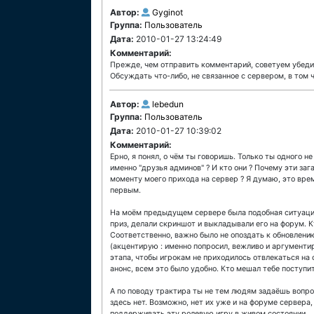
Автор:
Gyginot
Группа:
Пользователь
Дата:
2010-01-27 13:24:49
Комментарий:
Прежде, чем отправить комментарий, советуем убеди
Обсуждать что-либо, не связанное с сервером, в том 
Автор:
lebedun
Группа:
Пользователь
Дата:
2010-01-27 10:39:02
Комментарий:
Ерно, я понял, о чём ты говоришь. Только ты одного не
именно "друзья админов" ? И кто они ? Почему эти заг
моменту моего прихода на сервер ? Я думаю, это врем
первым.
На моём предыдущем сервере была подобная ситуация
приз, делали скриншот и выкладывали его на форум. К
Соответственно, важно было не опоздать к обновлени
(акцентирую : именно попросил, вежливо и аргументи
этапа, чтобы игрокам не приходилось отвлекаться на 
анонс, всем это было удобно. Кто мешал тебе поступи
А по поводу трактира ты не тем людям задаёшь вопро
здесь нет. Возможно, нет их уже и на форуме сервера
поддерживать эту ролевую игру в живом состоянии.