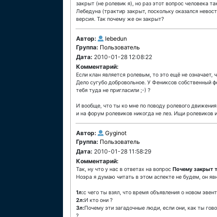
закрыт (не ролевик я), но раз этот вопрос человека т
Лебедуна (трактир закрыт, поскольку оказался невост
версия. Так почему же он закрыт?
Автор:
lebedun
Группа:
Пользователь
Дата:
2010-01-28 12:08:22
Комментарий:
Если клан является ролевым, то это ещё не означает, 
Дело сугубо добровольное. У Фениксов собственный фор
тебя туда не пригласили ;-) ?
И вообще, что ты ко мне по поводу ролевого движения 
и на форум ролевиков никогда не лез. Ищи ролевиков 
Автор:
Gyginot
Группа:
Пользователь
Дата:
2010-01-28 11:58:29
Комментарий:
Так, ну что у нас в ответах на вопрос
Почему закрыт 
Ноэра я думаю читать в этом аспекте не будем, он яв
1л:
с чего ты взял, что время объявления о новом эвен
2л:
И кто они ?
3л:
Почему эти загадочные люди, если они, как ты гов
?