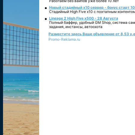
Работаем без вайпов уже более 10 лет
Новый стадийный х10 сервер - бонус старт 10
Стадийный High Five x10 с поэтапным контенто
Lineage 2 High Five x500 - 28 Августа
Полный баффер, удобный GM Shop, система сам
задания, инстансы, автоохота
Разместите здесь Ваше объявление от 8,53 у.е
Promo-Reklama.ru