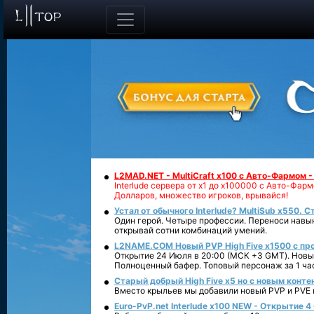
L2MAD.NET - MultiCraft x100 с Авто-Фармом 
Interlude сервера от х1 до х100000 с Авто-Фа
Долларов, множество игроков, врывайся!
Устал от обычного Interlude? MultiSub x550. С
Один герой. Четыре профессии. Переноси навык
открывай сотни комбинаций умений.
L2NAME.COM Новый PVP High Five x1500 с п
Открытие 24 Июля в 20:00 (МСК +3 GMT). Новый
Полноценный бафер. Топовый персонаж за 1 ча
Старый добрый High Five x5 но с новым конте
Вместо крыльев мы добавили новый PVP и PVE ко
Euro-PvP.net Interlude х100 NEW - Открытие 4