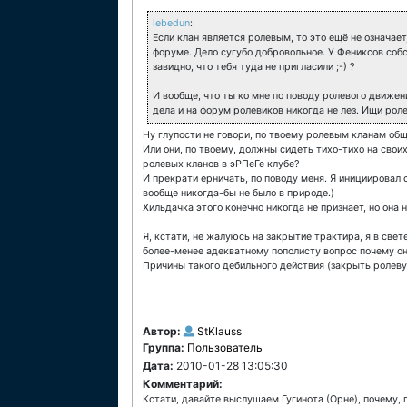
lebedun
:
Если клан является ролевым, то это ещё не означает
форуме. Дело сугубо добровольное. У Фениксов собст
завидно, что тебя туда не пригласили ;-) ?
И вообще, что ты ко мне по поводу ролевого движени
дела и на форум ролевиков никогда не лез. Ищи рол
Ну глупости не говори, по твоему ролевым кланам об
Или они, по твоему, должны сидеть тихо-тихо на свои
ролевых кланов в эРПеГе клубе?
И прекрати ерничать, по поводу меня. Я инициировал 
вообще никогда-бы не было в природе.)
Хильдачка этого конечно никогда не признает, но она 
Я, кстати, не жалуюсь на закрытие трактира, я в све
более-менее адекватному пополисту вопрос почему он
Причины такого дебильного действия (закрыть ролев
Автор:
StKlauss
Группа:
Пользователь
Дата:
2010-01-28 13:05:30
Комментарий:
Кстати, давайте выслушаем Гугинота (Орне), почему, 