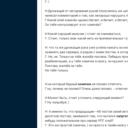
Г: )
Н:Дрожащей от негодования рукой (получилось аж целы
написал комментарий о том, как нехорошо нарушать п
Г:Какой злой хомячёк однако бегает, и бегает, и бегает
Он тебя контролирует этот хомячёк?
Н:Какой хороший мальчик ) стоит ли сомневаться,
Г: Стоит, только знак какой нить из препинательных т
Н: что та же дрожащая рука уже успела нажать на кн
сравнить два сервера, и рядом с моим постом, в кото
Г: Не, не. Только на тебя жалоба послана. Лебедун п
реабилитации), а у тебя хомячок в мозгу, он кружит и
Поэтому жалоба на тебя.
На тебя только.
Н:на который бедный
хомячок
не посмел ответить.
Г:ну, почему не посмел? Очень даже посмел, - ответил
Н:Может быть, стоит уточнить следующий момент?
Г:Ну попробуй. )
Н: А именно то, что предыдущие ~46 постов своей ак
десятков постов), занимался тем, что пытался
запуга
нибудь положительное про сервер РПГ клуб?
Г: Это же простой хомячок, ) он просто в твоём мозгу