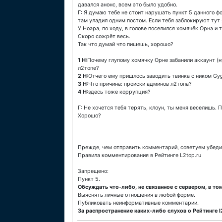
давался анонс, всем это было удобно.
Г: Я думаю тебе не стоит нарушать пункт 5 данного ф
там уладил одним постом. Если тебя заблокируют тут 
У Ноэра, по ходу, в голове поселился хомячёк Орнэ и 
Скоро сожрёт весь.
Так что думай что пишешь, хорошо?
1 Н:
Почему глупому хомячку Орне забанили аккаунт (н
л2топе?
2 Н:
Отчего ему пришлось заводить твинка с ником Gyg
3 Н:
Что причина: происки админов л2топа?
4 Н:
здесь тоже коррупция?
Г: Не хочется тебя терять, клоун, ты меня веселишь.
Хорошо?
Прежде, чем отправить комментарий, советуем убеди
Правила комментирования в Рейтинге L2top.ru
Запрещено:
Пункт 5.
Обсуждать что-либо, не связанное с сервером, в том
Выяснять личные отношения в любой форме.
Публиковать неинформативные комментарии.
За распространение каких-либо слухов о Рейтинге l