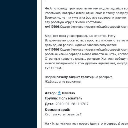
4л:
А по поводу трактира ты не тем людям задаёшь во
Ролевиков, которые имели отношение к этому разделу 
Возможно, нет их уже и на форуме сервера, и именно
эту ролевую игру в живом состоянии.
л=117496:
Орден Феникса (известнейший ролевой клан 
Мда, нет пока у нас правильных ответов. Нету.
Встречные вопросы есть, а простых и ясных ответов н
дать одной фразой. Однако забавно получается
л=117496:
Орден Феникса (известнейший ролевой клан с
ролевые кланы сервера менее известные, итак, соглас
Странные какие-то кланы.. ролевые. Хм.. или, лебедун 
ничего загадочного в этих друзьях админа нет, никуда
тут то там...
Вопрос
почему закрыт трактир
не раскрыт.
Ждём другие варианты.
Автор:
lebedun
Группа:
Пользователь
Дата:
2010-01-28 11:17:17
Комментарий:
Кто там хотел эвентов ?
На х1к запустили тест нового (для этого сервера) эве