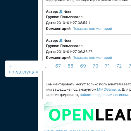
Автор:
Noer
Группа:
Пользователь
Дата:
2010-01-27 08:54:11
Комментарий:
Показать комментарий
Автор:
Noer
Группа:
Пользователь
Дата:
2010-01-27 06:36:27
Комментарий:
Показать комментарий
←
...
67
68
69
70
71
72
предыдущая
Комментировать могут только пользователи авт
или зашедшие под аккаунтом
MMOGame.ru
. Для
зарегистрированы,
войдите под своим логином
.