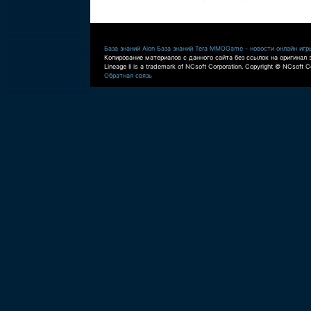
База знаний Aion
База знаний Tera
MMOGame - новости онлайн игр
Копирование материалов с данного сайта без ссылок на оригинал 
Lineage II is a trademark of NCsoft Corporation. Copyright © NCsoft Co
Обратная связь