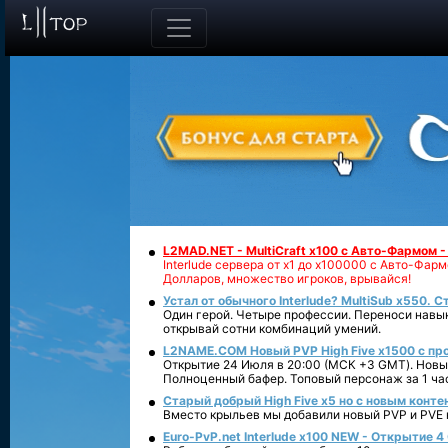
L2MAD.NET - MultiCraft x100 с Авто-Фармом 
Interlude сервера от х1 до х100000 с Авто-Фа
Долларов, множество игроков, врывайся!
Устал от обычного Interlude? MultiSub x550. С
Один герой. Четыре профессии. Переноси навык
открывай сотни комбинаций умений.
L2NAME.COM Новый PVP High Five x1500 с п
Открытие 24 Июля в 20:00 (МСК +3 GMT). Новый
Полноценный бафер. Топовый персонаж за 1 ча
Старый добрый High Five x5 но с новым конте
Вместо крыльев мы добавили новый PVP и PVE ко
Euro-PvP.net Interlude х100 NEW - Открытие 4