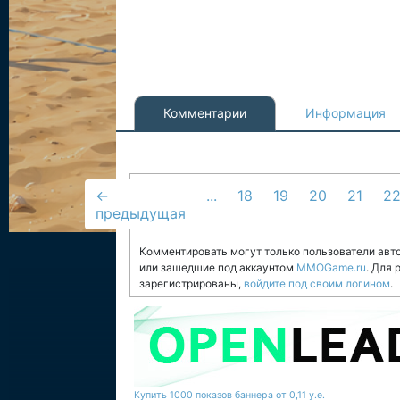
Комментарии
Информация
←
...
18
19
20
21
2
предыдущая
Комментировать могут только пользователи авт
или зашедшие под аккаунтом
MMOGame.ru
. Для
зарегистрированы,
войдите под своим логином
.
Купить 1000 показов баннера от 0,11 у.е.