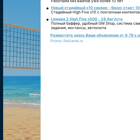
Работаем без вайпов уже более 10 лет
Новый стадийный х10 сервер - бонус старт 10
Стадийный High Five x10 с поэтапным контенто
Lineage 2 High Five x500 - 28 Августа
Полный баффер, удобный GM Shop, система сам
задания, инстансы, автоохота
Разместите здесь Ваше объявление от 8,79 у.е.
Promo-Reklama.ru