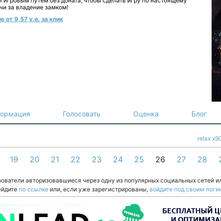
я игровым путем без доната, чтобы сделать игру по настоящему
чи за владение замком!
 от 9,57 у.е. за клик
ормация
Голосовать
Оценка
Блог
relax x9
19
20
21
22
23
24
25
26
27
28
зователи авторизовавшиеся через одну из популярных социальных сетей и
ейдите
по ссылке
или, если уже зарегистрированы,
войдите под своим логи