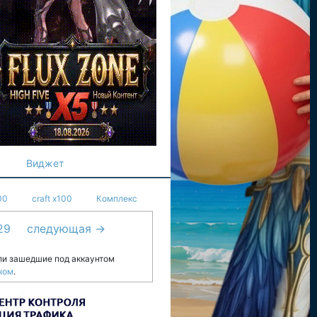
Виджет
00
craft x100
Комплекс
29
следующая →
ли зашедшие под аккаунтом
ном
.