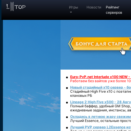
Игры
Новости
Рейтинг
серверов
Euro-PvP.net Interlude х100 NEW 
Работаем без вайпов уже более 10
Новый стадийный х10 сервер - бо
Стадийный High Five x10 с поэтап
клановых РБ
Lineage 2 High Five x500 - 28 Авг
Полный баффер, удобный GM Shop,
ежедневные задания, инстансы, а
Охладись в летнюю жару свежим 
Лучший Essence, остальные прост
Лучший PVP сервер L2Essence ко