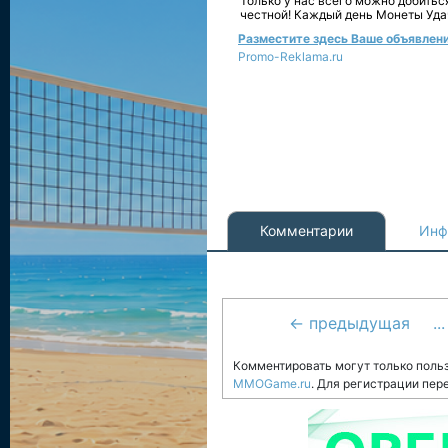
Только у нас всего можно добитьс
честной! Каждый день Монеты Уда
Разместите здесь Ваше объявление
Promo-Reklama.ru
Комментарии
Инф
← предыдущая
...
Комментировать могут только поль
MMOGame.ru
. Для регистрации пер