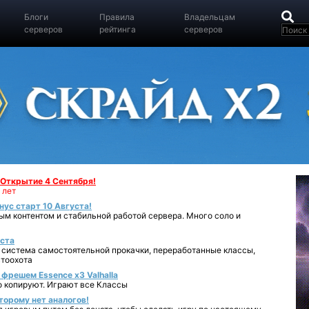
Блоги
Правила
Владельцам
серверов
рейтинга
серверов
- Открытие 4 Сентября!
 лет
нус старт 10 Августа!
ным контентом и стабильной работой сервера. Много соло и
уста
 система самостоятельной прокачки, переработанные классы,
втоохота
фрешем Essence x3 Valhalla
о копируют. Играют все Классы
торому нет аналогов!