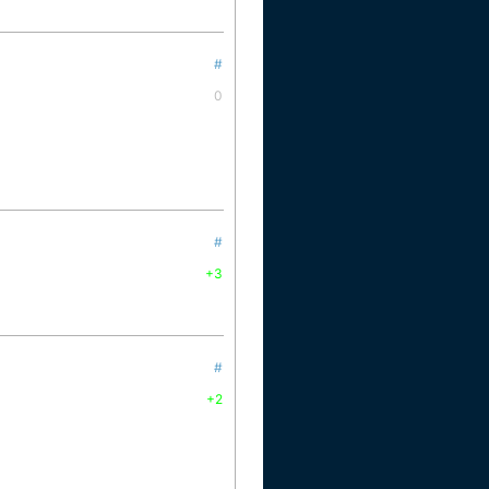
#
0
#
+3
#
+2