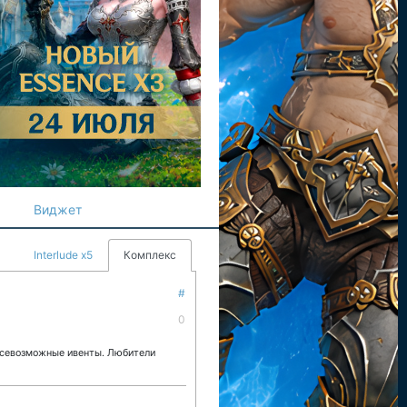
Виджет
Interlude x5
Комплекс
#
0
всевозможные ивенты. Любители