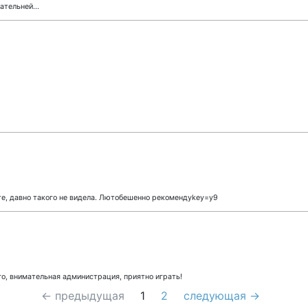
тельней...
е, давно такого не видела. Лютобешенно рекомендуkey=y9
его, внимательная администрация, приятно играть!
← предыдущая
1
2
следующая →