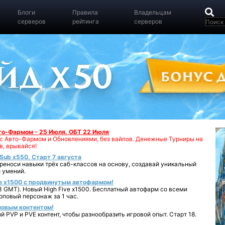
Блоги
Правила
Владельцам
серверов
рейтинга
серверов
вто-Фармом - 25 Июля. ОБТ 22 Июля
00 с Авто-Фармом и Обновлениями, без вайпов. Денежные Турниры на
в, врывайся!
iSub x550. Старт 7 августа
реноси навыки трёх саб-классов на основу, создавай уникальный
 умений.
e x1500 с продвинутым автофармом!
 GMT). Новый High Five x1500. Бесплатный автофарм со всеми
повый персонаж за 1 час.
 новым контентом!
 PVP и PVE контент, чтобы разнообразить игровой опыт. Старт 18.