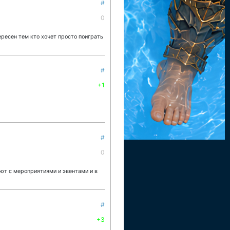
#
0
ересен тем кто хочет просто поиграть
#
+1
#
0
ют с мероприятиями и эвентами и в
#
+3