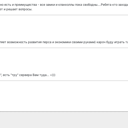
о есть и преимущества - все замки и кланхоллы пока свободны....Ребята кто заходи
ет и решает вопросы.
яет возможность развития перса и экономики своими руками) кароч буду играть т
", есть "тру" сервера Вам туда... =)))