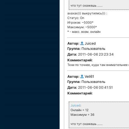
что тут скажешь ......
ахахах))) выкрутились))) :
Статус: On
Игроков: ~5000*
Максимум: ~5000*
* - макс. возм. онлайн
Автор:
Juiced
Группа:
Пользователь
Дата:
2011-06-06 23:23:34
Комментарий:
Ткни по точнее, куда там внимательнее
Автор:
Vell61
Группа:
Пользователь
Дата:
2011-06-06 00:41:51
Комментарий:
Juiced
:
Онлайн = 12
Максимум = 36
что тут скажешь ......