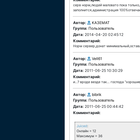
серв норм,людей маловато пока только,н
заполнится,администрация 100%отвеча
Автор:
KA3EMAT
Группа:
Пользователь
Дата:
2014-04-20 02:45:12
Комментарий:
Норм сервер,донат минимальный,оставл
Автор:
Vell61
Группа:
Пользователь
Дата:
2011-06-25 10:30:29
Комментарий:
и...? вроде везде так... господа "хорошие
Автор:
bibrik
Группа:
Пользователь
Дата:
2011-06-25 00:44:42
Комментарий:
Juiced
:
Онлайн = 12
Максимум = 36