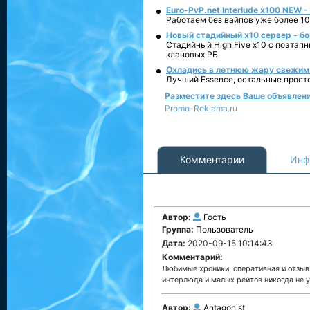
Euro-PvP.net Interlude х100 NEW 
Работаем без вайпов уже более 10
Новый стадийный х10 сервер - бо
Стадийный High Five x10 с поэтап
клановых РБ
Охладись в летнюю жару свежим 
Лучший Essence, остальные прост
Разместите здесь Ваше объявление
Promo-Reklama.ru
Комментарии
Инф
Автор:
Гость
Группа:
Пользователь
Дата:
2020-09-15 10:14:43
Комментарий:
Любимые хроники, оперативная и отзыв
интерлюда и малых рейтов никогда не у
Автор:
Antagonist