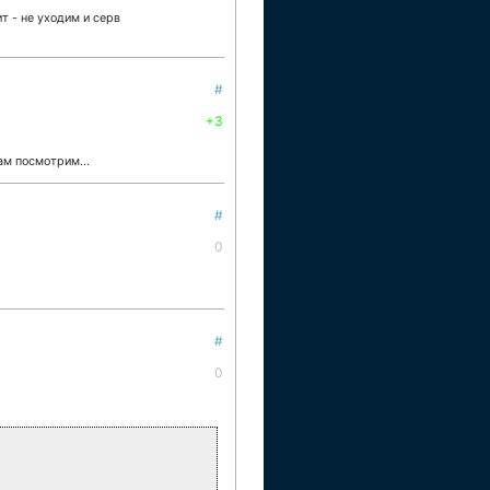
т - не уходим и серв
#
+3
ам посмотрим...
#
0
#
0