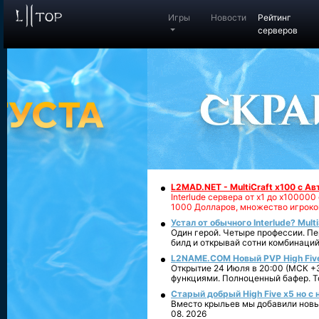
Игры
Новости
Рейтинг
серверов
L2MAD.NET - MultiCraft x100 с А
Interlude сервера от х1 до х1000
1000 Долларов, множество игроко
Устал от обычного Interlude? Mult
Один герой. Четыре профессии. Пе
билд и открывай сотни комбинаций
L2NAME.COM Новый PVP High Fiv
Открытие 24 Июля в 20:00 (МСК +3
функциями. Полноценный бафер. То
Старый добрый High Five x5 но с
Вместо крыльев мы добавили новый
08. 2026