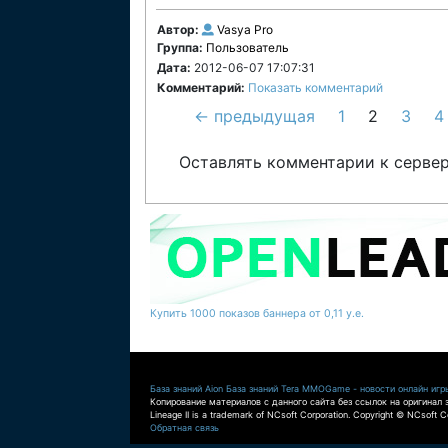
Автор:
Vasya Pro
Группа:
Пользователь
Дата:
2012-06-07 17:07:31
Комментарий:
Показать комментарий
← предыдущая
1
2
3
4
Оставлять комментарии к сервер
Купить 1000 показов баннера от 0,11 у.е.
База знаний Aion
База знаний Tera
MMOGame - новости онлайн игр
Копирование материалов с данного сайта без ссылок на оригинал 
Lineage II is a trademark of NCsoft Corporation. Copyright © NCsoft Co
Обратная связь