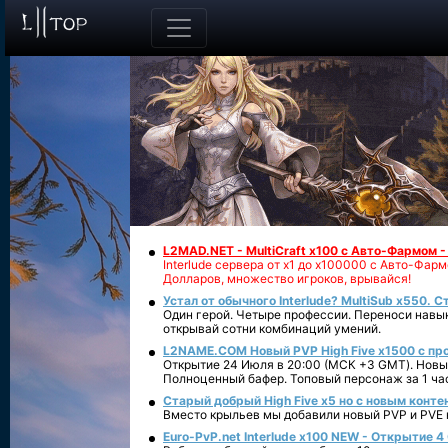
L2MAD.NET - MultiCraft x100 с Авто-Фармом 
Interlude сервера от х1 до х100000 с Авто-Фа
Долларов, множество игроков, врывайся!
Устал от обычного Interlude? MultiSub x550. С
Один герой. Четыре профессии. Переноси навык
открывай сотни комбинаций умений.
L2NAME.COM Новый PVP High Five x1500 с п
Открытие 24 Июля в 20:00 (МСК +3 GMT). Новый
Полноценный бафер. Топовый персонаж за 1 ча
Старый добрый High Five x5 но с новым конте
Вместо крыльев мы добавили новый PVP и PVE ко
Euro-PvP.net Interlude х100 NEW - Открытие 4