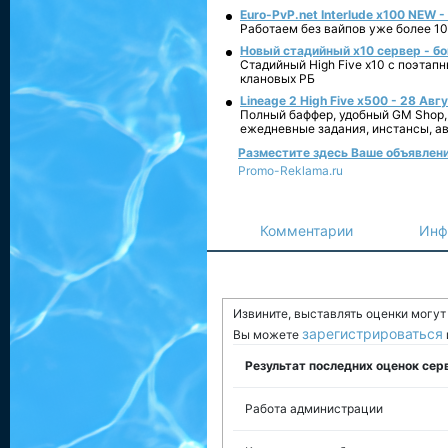
Euro-PvP.net Interlude х100 NEW 
Работаем без вайпов уже более 10
Новый стадийный х10 сервер - бо
Стадийный High Five x10 с поэтап
клановых РБ
Lineage 2 High Five x500 - 28 Авг
Полный баффер, удобный GM Shop,
ежедневные задания, инстансы, а
Разместите здесь Ваше объявление
Promo-Reklama.ru
Комментарии
Инф
Извините, выставлять оценки могу
зарегистрироваться
Вы можете
Результат последних оценок сер
Работа администрации