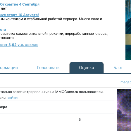
- Открытие 4 Сентября!
 лет
нус старт 10 Августа!
ным контентом и стабильной работой сервера. Много соло и
уста
 система самостоятельной прокачки, переработанные классы,
втоохота
 от 8,92 у.е. за клик
ормация
Голосовать
Оценка
Блог
mega
т только зарегистрированные на MMOGame.ru пользователи.
войти
или
.
вера
5