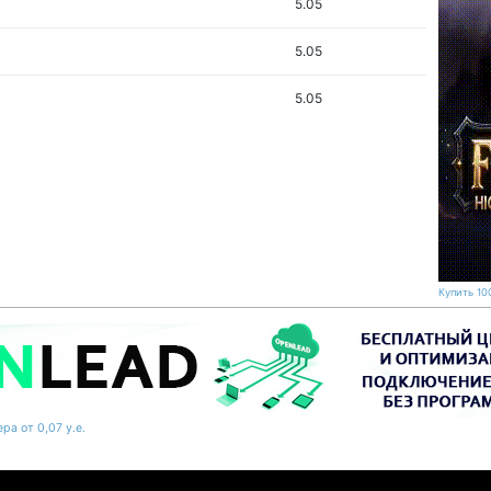
5.05
5.05
5.05
Купить 100
ра от 0,07 у.е.