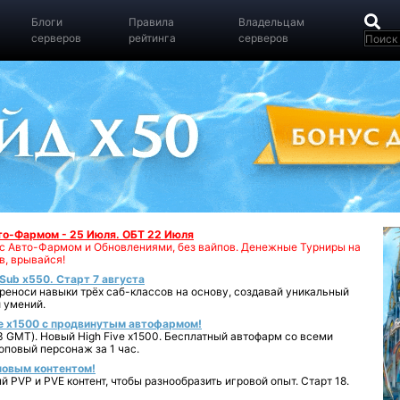
Блоги
Правила
Владельцам
серверов
рейтинга
серверов
вто-Фармом - 25 Июля. ОБТ 22 Июля
00 с Авто-Фармом и Обновлениями, без вайпов. Денежные Турниры на
в, врывайся!
iSub x550. Старт 7 августа
реноси навыки трёх саб-классов на основу, создавай уникальный
 умений.
e x1500 с продвинутым автофармом!
 GMT). Новый High Five x1500. Бесплатный автофарм со всеми
повый персонаж за 1 час.
 новым контентом!
 PVP и PVE контент, чтобы разнообразить игровой опыт. Старт 18.