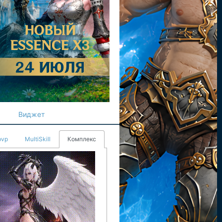
Виджет
pvp
MultiSkill
Комплекс