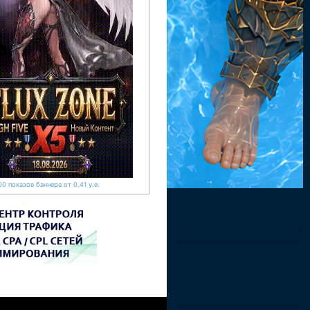
0 показов баннера от 0,41 у.е.