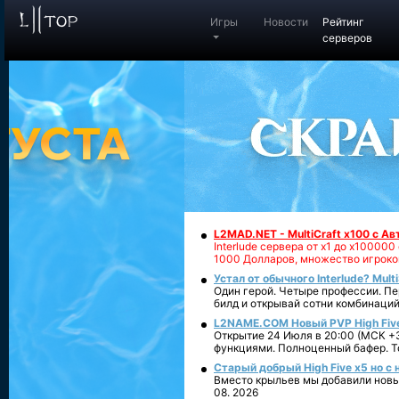
Игры
Новости
Рейтинг
серверов
L2MAD.NET - MultiCraft x100 с А
Interlude сервера от х1 до х1000
1000 Долларов, множество игроко
Устал от обычного Interlude? Mult
Один герой. Четыре профессии. Пе
билд и открывай сотни комбинаций
L2NAME.COM Новый PVP High Fiv
Открытие 24 Июля в 20:00 (МСК +3
функциями. Полноценный бафер. То
Старый добрый High Five x5 но с
Вместо крыльев мы добавили новый
08. 2026