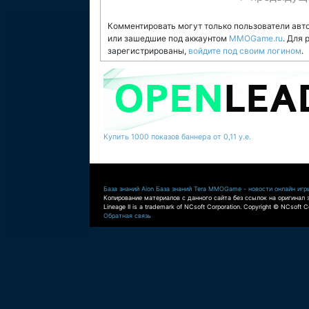
Комментировать могут только пользователи авт
или зашедшие под аккаунтом
MMOGame.ru
. Для
зарегистрированы,
войдите под своим логином
.
Купить 1000 показов баннера от 0,11 у.е.
База знаний Aion
База знаний Tera
MMOGame - новости онлайн игр
Копирование материалов с данного сайта без ссылок на оригинал 
Lineage II is a trademark of NCsoft Corporation. Copyright © NCsoft Co
Обратная связь