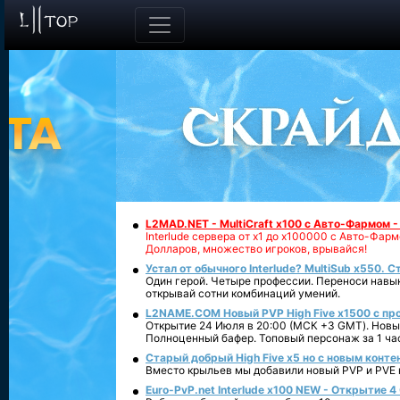
L2MAD.NET - MultiCraft x100 с Авто-Фармом 
Interlude сервера от х1 до х100000 с Авто-Фа
Долларов, множество игроков, врывайся!
Устал от обычного Interlude? MultiSub x550. С
Один герой. Четыре профессии. Переноси навык
открывай сотни комбинаций умений.
L2NAME.COM Новый PVP High Five x1500 с п
Открытие 24 Июля в 20:00 (МСК +3 GMT). Новый
Полноценный бафер. Топовый персонаж за 1 ча
Старый добрый High Five x5 но с новым конте
Вместо крыльев мы добавили новый PVP и PVE ко
Euro-PvP.net Interlude х100 NEW - Открытие 4