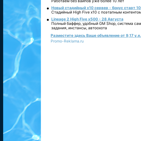
Работаем без вайпов уже более 10 лет
Новый стадийный х10 сервер - бонус старт 10
Стадийный High Five x10 с поэтапным контенто
Lineage 2 High Five x500 - 28 Августа
Полный баффер, удобный GM Shop, система сам
задания, инстансы, автоохота
Разместите здесь Ваше объявление от 9,17 у.е.
Promo-Reklama.ru