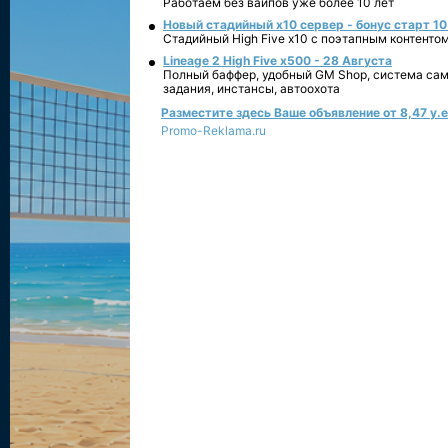
Работаем без вайпов уже более 10 лет
Новый стадийный х10 сервер - бонус старт 10
Стадийный High Five x10 с поэтапным контенто
Lineage 2 High Five x500 - 28 Августа
Полный баффер, удобный GM Shop, система сам
задания, инстансы, автоохота
Разместите здесь Ваше объявление от 8,47 у.е.
Promo-Reklama.ru