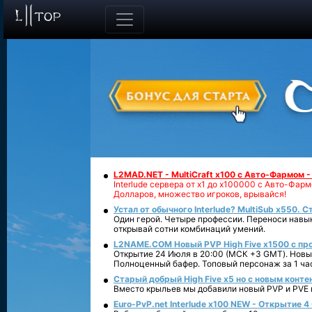
L2MAD.NET - MultiCraft x100 с Авто-Фармом 
Interlude сервера от х1 до х100000 с Авто-Фа
Долларов, множество игроков, врывайся!
Устал от обычного Interlude? MultiSub x550. С
Один герой. Четыре профессии. Переноси навык
открывай сотни комбинаций умений.
L2NAME.COM Новый PVP High Five x1500 с п
Открытие 24 Июля в 20:00 (МСК +3 GMT). Новый
Полноценный бафер. Топовый персонаж за 1 ча
Старый добрый High Five x5 но с новым конте
Вместо крыльев мы добавили новый PVP и PVE ко
Euro-PvP.net Interlude х100 NEW - Открытие 4