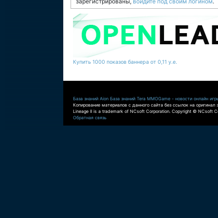
зарегистрированы,
войдите под своим логином
.
Купить 1000 показов баннера от 0,11 у.е.
База знаний Aion
База знаний Tera
MMOGame - новости онлайн игр
Копирование материалов с данного сайта без ссылок на оригинал 
Lineage II is a trademark of NCsoft Corporation. Copyright © NCsoft Co
Обратная связь