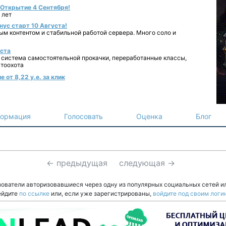
- Открытие 4 Сентября!
 лет
нус старт 10 Августа!
ным контентом и стабильной работой сервера. Много соло и
уста
 система самостоятельной прокачки, переработанные классы,
втоохота
 от 8,22 у.е. за клик
ормация
Голосовать
Оценка
Блог
← предыдущая
следующая →
зователи авторизовавшиеся через одну из популярных социальных сетей и
ейдите
по ссылке
или, если уже зарегистрированы,
войдите под своим логи