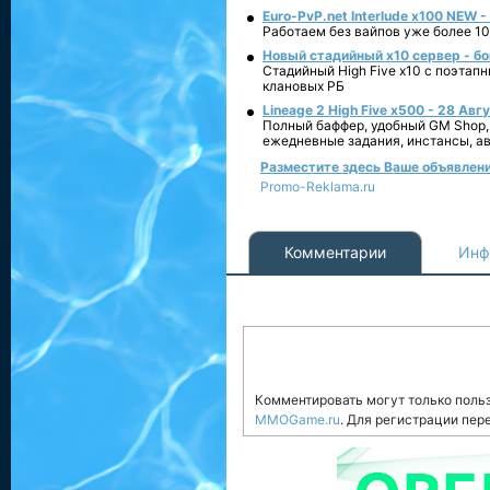
Euro-PvP.net Interlude х100 NEW 
Работаем без вайпов уже более 10
Новый стадийный х10 сервер - бо
Стадийный High Five x10 с поэтап
клановых РБ
Lineage 2 High Five x500 - 28 Авг
Полный баффер, удобный GM Shop,
ежедневные задания, инстансы, а
Разместите здесь Ваше объявление
Promo-Reklama.ru
Комментарии
Инф
Комментировать могут только поль
MMOGame.ru
. Для регистрации пер