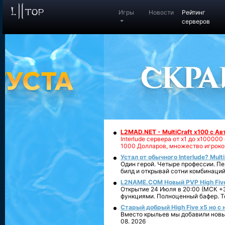
Игры
Новости
Рейтинг
серверов
L2MAD.NET - MultiCraft x100 с А
Interlude сервера от х1 до х1000
1000 Долларов, множество игроко
Устал от обычного Interlude? Mult
Один герой. Четыре профессии. Пе
билд и открывай сотни комбинаций
L2NAME.COM Новый PVP High Fiv
Открытие 24 Июля в 20:00 (МСК +3
функциями. Полноценный бафер. То
Старый добрый High Five x5 но с
Вместо крыльев мы добавили новый
08. 2026