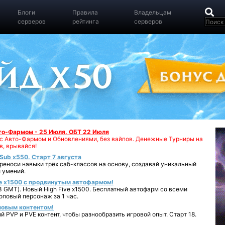
Блоги
Правила
Владельцам
серверов
рейтинга
серверов
вто-Фармом - 25 Июля. ОБТ 22 Июля
00 с Авто-Фармом и Обновлениями, без вайпов. Денежные Турниры на
в, врывайся!
iSub x550. Старт 7 августа
реноси навыки трёх саб-классов на основу, создавай уникальный
 умений.
e x1500 с продвинутым автофармом!
 GMT). Новый High Five x1500. Бесплатный автофарм со всеми
повый персонаж за 1 час.
 новым контентом!
 PVP и PVE контент, чтобы разнообразить игровой опыт. Старт 18.