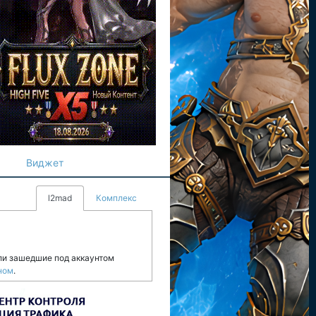
Виджет
l2mad
Комплекс
ли зашедшие под аккаунтом
ном
.