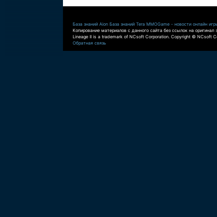
База знаний Aion
База знаний Tera
MMOGame - новости онлайн игр
Копирование материалов с данного сайта без ссылок на оригинал 
Lineage II is a trademark of NCsoft Corporation. Copyright © NCsoft Co
Обратная связь