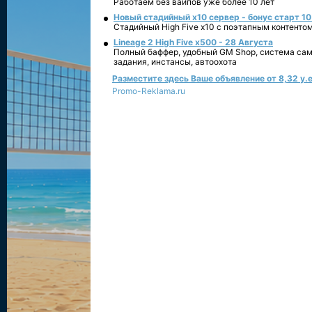
Работаем без вайпов уже более 10 лет
Новый стадийный х10 сервер - бонус старт 10
Стадийный High Five x10 с поэтапным контенто
Lineage 2 High Five x500 - 28 Августа
Полный баффер, удобный GM Shop, система сам
задания, инстансы, автоохота
Разместите здесь Ваше объявление от 8,32 у.е
Promo-Reklama.ru