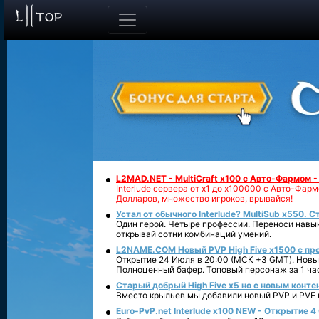
L2MAD.NET - MultiCraft x100 с Авто-Фармом 
Interlude сервера от х1 до х100000 с Авто-Фа
Долларов, множество игроков, врывайся!
Устал от обычного Interlude? MultiSub x550. С
Один герой. Четыре профессии. Переноси навык
открывай сотни комбинаций умений.
L2NAME.COM Новый PVP High Five x1500 с п
Открытие 24 Июля в 20:00 (МСК +3 GMT). Новый
Полноценный бафер. Топовый персонаж за 1 ча
Старый добрый High Five x5 но с новым конте
Вместо крыльев мы добавили новый PVP и PVE ко
Euro-PvP.net Interlude х100 NEW - Открытие 4