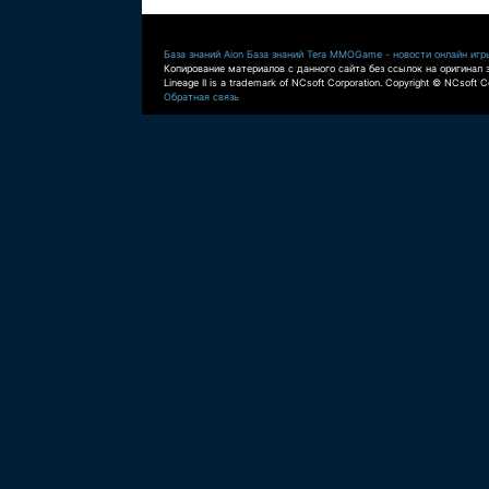
База знаний Aion
База знаний Tera
MMOGame - новости онлайн игр
Копирование материалов с данного сайта без ссылок на оригинал 
Lineage II is a trademark of NCsoft Corporation. Copyright © NCsoft Co
Обратная связь