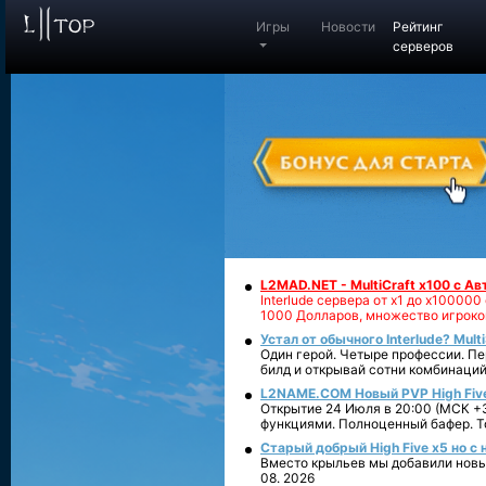
Игры
Новости
Рейтинг
серверов
L2MAD.NET - MultiCraft x100 с А
Interlude сервера от х1 до х1000
1000 Долларов, множество игроко
Устал от обычного Interlude? Mult
Один герой. Четыре профессии. Пе
билд и открывай сотни комбинаций
L2NAME.COM Новый PVP High Fiv
Открытие 24 Июля в 20:00 (МСК +3
функциями. Полноценный бафер. То
Старый добрый High Five x5 но с
Вместо крыльев мы добавили новый
08. 2026