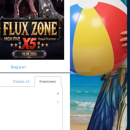
Виджет
Classic x3
Комплекс
#
0