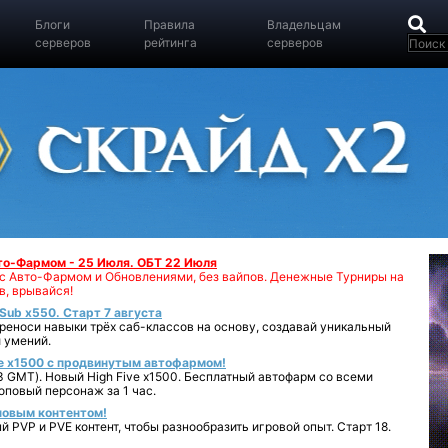
Блоги
Правила
Владельцам
серверов
рейтинга
серверов
вто-Фармом - 25 Июля. ОБТ 22 Июля
00 с Авто-Фармом и Обновлениями, без вайпов. Денежные Турниры на
в, врывайся!
iSub x550. Старт 7 августа
реноси навыки трёх саб-классов на основу, создавай уникальный
 умений.
e x1500 с продвинутым автофармом!
 GMT). Новый High Five x1500. Бесплатный автофарм со всеми
повый персонаж за 1 час.
 новым контентом!
 PVP и PVE контент, чтобы разнообразить игровой опыт. Старт 18.