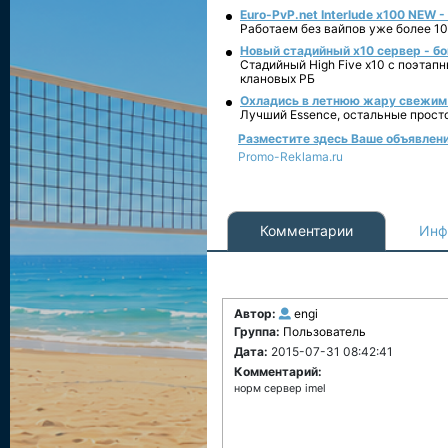
Euro-PvP.net Interlude х100 NEW 
Работаем без вайпов уже более 10
Новый стадийный х10 сервер - бо
Стадийный High Five x10 с поэтап
клановых РБ
Охладись в летнюю жару свежим 
Лучший Essence, остальные прост
Разместите здесь Ваше объявление 
Promo-Reklama.ru
Комментарии
Инф
Автор:
engi
Группа:
Пользователь
Дата:
2015-07-31 08:42:41
Комментарий:
норм сервер imel