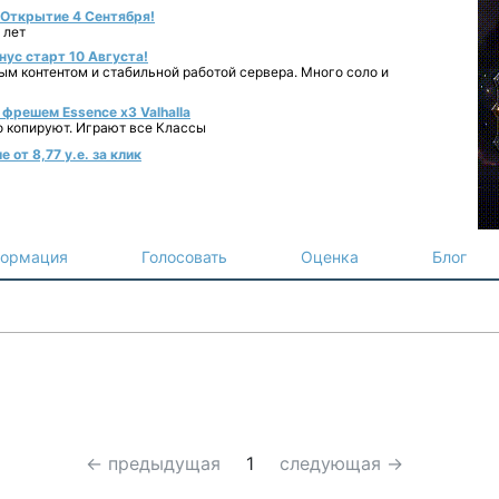
- Открытие 4 Сентября!
 лет
нус старт 10 Августа!
ным контентом и стабильной работой сервера. Много соло и
фрешем Essence x3 Valhalla
о копируют. Играют все Классы
от 8,77 у.е. за клик
ормация
Голосовать
Оценка
Блог
← предыдущая
1
следующая →