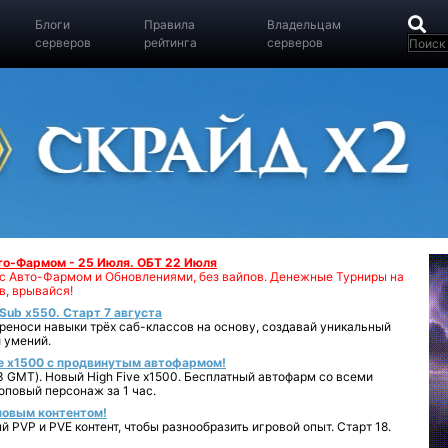
Блоги
Правила
Владельцам
серверов
рейтинга
серверов
вто-Фармом - 25 Июля. ОБТ 22 Июля
00 с Авто-Фармом и Обновлениями, без вайпов. Денежные Турниры на
в, врывайся!
iSub x550. Старт 7 августа
реноси навыки трёх саб-классов на основу, создавай уникальный
 умений.
e x1500 с продвинутым автофармом!
 GMT). Новый High Five x1500. Бесплатный автофарм со всеми
повый персонаж за 1 час.
 новым контентом!
 PVP и PVE контент, чтобы разнообразить игровой опыт. Старт 18.