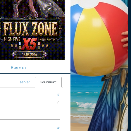
Виджет
server
Комплекс
#
0
#