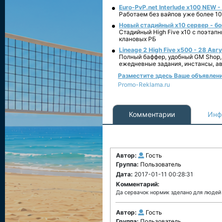
Euro-PvP.net Interlude х100 NEW 
Работаем без вайпов уже более 10
Новый стадийный х10 сервер - бо
Стадийный High Five x10 с поэтап
клановых РБ
Lineage 2 High Five x500 - 28 Авг
Полный баффер, удобный GM Shop,
ежедневные задания, инстансы, а
Разместите здесь Ваше объявление
Promo-Reklama.ru
Комментарии
Инф
Автор:
Гость
Группа:
Пользователь
Дата:
2017-01-11 00:28:31
Комментарий:
Да сервачок нормик зделано для людей 
Автор:
Гость
Группа:
Пользователь