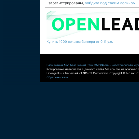
зарегистрированы,
войдите под своим логином
.
Купить 1000 показов баннера от 0,11 у.е.
База знаний Aion
База знаний Tera
MMOGame - новости онлайн игр
Копирование материалов с данного сайта без ссылок на оригинал 
Lineage II is a trademark of NCsoft Corporation. Copyright © NCsoft Co
Обратная связь