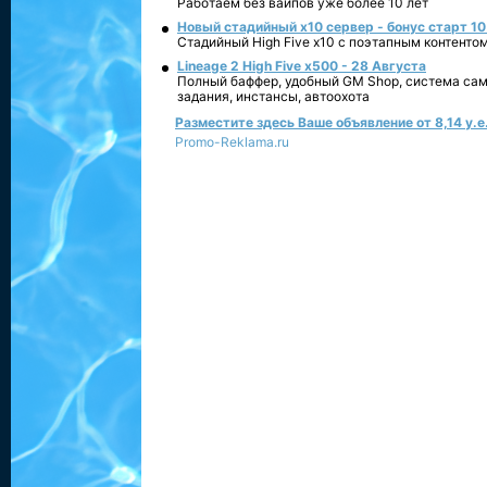
Работаем без вайпов уже более 10 лет
Новый стадийный х10 сервер - бонус старт 10
Стадийный High Five x10 с поэтапным контенто
Lineage 2 High Five x500 - 28 Августа
Полный баффер, удобный GM Shop, система сам
задания, инстансы, автоохота
Разместите здесь Ваше объявление от 8,14 у.е.
Promo-Reklama.ru