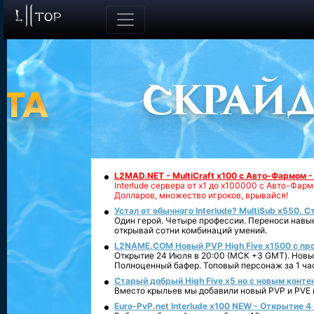
L2MAD.NET - MultiCraft x100 с Авто-Фармом 
Interlude сервера от х1 до х100000 с Авто-Фа
Долларов, множество игроков, врывайся!
Устал от обычного Interlude? MultiSub x550. С
Один герой. Четыре профессии. Переноси навык
открывай сотни комбинаций умений.
L2NAME.COM Новый PVP High Five x1500 с п
Открытие 24 Июля в 20:00 (МСК +3 GMT). Новый
Полноценный бафер. Топовый персонаж за 1 ча
Старый добрый High Five x5 но с новым конте
Вместо крыльев мы добавили новый PVP и PVE ко
Euro-PvP.net Interlude х100 NEW - Открытие 4