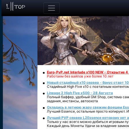
Euro-PvP.net Interlude х100 NEW - Открытие 4
Работаем без вайпов уже более 10 лет
Новый стадийный х10 сервер - бонус старт 10
Стадийный High Five x10 с поэтапным контенто
Lineage 2 High Five x500 - 28 Августа
Полный баффер, удобный GM Shop, система сам
задания, инстансы, автоохота
Охладись в летнюю жару свежим фрешем Essen
Лучший Essence, остальные просто копируют. 
Лучший PVP сервер L2Essence которому нет а
Только у нас всего можно добиться игровым пу
Каждый день Монеты Удачи за владение замко