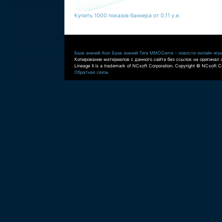
Купить 1000 показов баннера от 0,11 у.е.
База знаний Aion
База знаний Tera
MMOGame - новости онлайн игр
Копирование материалов с данного сайта без ссылок на оригинал 
Lineage II is a trademark of NCsoft Corporation. Copyright © NCsoft Co
Обратная связь