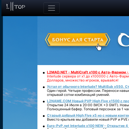
L2MAD.NET - MultiCraft x100 с Авто-Фармом 
Interlude сервера от х1 до х100000 с Авто-Фа
Долларов, множество игроков, врывайся!
Устал от обычного Interlude? MultiSub x550. С
Один герой. Четыре профессии. Переноси навык
открывай сотни комбинаций умений.
L2NAME.COM Новый PVP High Five x1500 с п
Открытие 24 Июля в 20:00 (МСК +3 GMT). Новый
Полноценный бафер. Топовый персонаж за 1 ча
Старый добрый High Five x5 но с новым конте
Вместо крыльев мы добавили новый PVP и PVE ко
Euro-PvP.net Interlude х100 NEW - Открытие 4