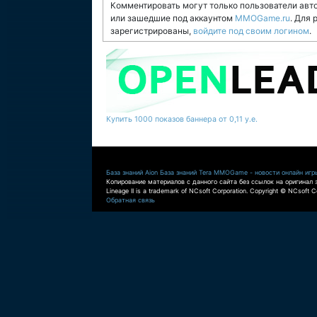
Комментировать могут только пользователи авт
или зашедшие под аккаунтом
MMOGame.ru
. Для
зарегистрированы,
войдите под своим логином
.
Купить 1000 показов баннера от 0,11 у.е.
База знаний Aion
База знаний Tera
MMOGame - новости онлайн игр
Копирование материалов с данного сайта без ссылок на оригинал 
Lineage II is a trademark of NCsoft Corporation. Copyright © NCsoft Co
Обратная связь