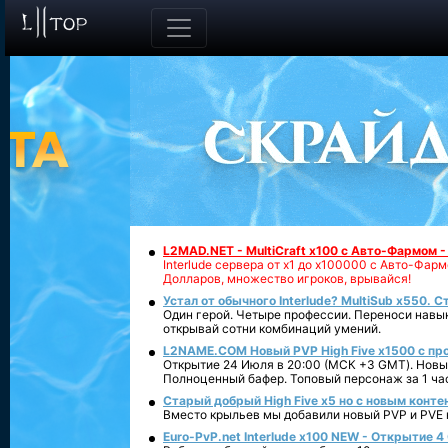
L2MAD.NET - MultiCraft x100 с Авто-Фармом 
Interlude сервера от х1 до х100000 с Авто-Фа
Долларов, множество игроков, врывайся!
Устал от обычного Interlude? MultiSub x550. С
Один герой. Четыре профессии. Переноси навык
открывай сотни комбинаций умений.
L2NAME.COM Новый PVP High Five x1500 с п
Открытие 24 Июля в 20:00 (МСК +3 GMT). Новый
Полноценный бафер. Топовый персонаж за 1 ча
Старый добрый High Five x5 но с новым конте
Вместо крыльев мы добавили новый PVP и PVE ко
Euro-PvP.net Interlude х100 NEW - Открытие 4