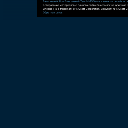
База знаний Aion
База знаний Tera
MMOGame - новости онлайн игр
Копирование материалов с данного сайта без ссылок на оригинал 
Lineage II is a trademark of NCsoft Corporation. Copyright © NCsoft Co
Обратная связь