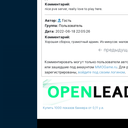
Комментарий:
nice pve server, really love to play here.
Автор:
Гость
Группа:
Пользователь
Дата:
2022-06-18 22:05:26
Комментарий:
Хорошая сборка, грамотный админ. Из минусов: малов
← предыдущ
Комментировать могут только пользователи авт
или зашедшие под аккаунтом
MMOGame.ru
. Для
зарегистрированы,
войдите под своим логином
.
Купить 1000 показов баннера от 0,11 у.е.