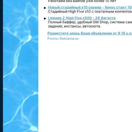
Работаем без вайпов уже более 10 лет
Новый стадийный х10 сервер - бонус старт 10
Стадийный High Five x10 с поэтапным контенто
Lineage 2 High Five x500 - 28 Августа
Полный баффер, удобный GM Shop, система сам
задания, инстансы, автоохота
Разместите здесь Ваше объявление от 8,19 у.е.
Promo-Reklama.ru