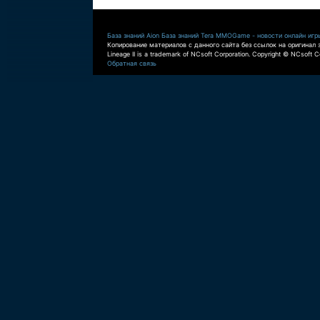
База знаний Aion
База знаний Tera
MMOGame - новости онлайн игр
Копирование материалов с данного сайта без ссылок на оригинал 
Lineage II is a trademark of NCsoft Corporation. Copyright © NCsoft Co
Обратная связь