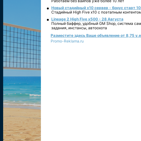
Работаем без вайпов уже более 10 лет
Новый стадийный х10 сервер - бонус старт 10
Стадийный High Five x10 с поэтапным контенто
Lineage 2 High Five x500 - 28 Августа
Полный баффер, удобный GM Shop, система сам
задания, инстансы, автоохота
Разместите здесь Ваше объявление от 8,75 у.е.
Promo-Reklama.ru