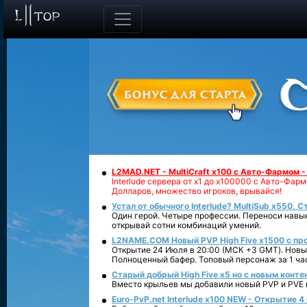
L2MAD.NET - MultiCraft x100 с Авто-Фармом 
Interlude сервера от х1 до х100000 с Авто-Фа
Долларов, множество игроков, врывайся!
Устал от обычного Interlude? MultiSub x550. С
Один герой. Четыре профессии. Переноси навык
открывай сотни комбинаций умений.
L2NAME.COM Новый PVP High Five x1500 с п
Открытие 24 Июля в 20:00 (МСК +3 GMT). Новый
Полноценный бафер. Топовый персонаж за 1 ча
Старый добрый High Five x5 но с новым конте
Вместо крыльев мы добавили новый PVP и PVE ко
Euro-PvP.net Interlude х100 NEW - Открытие 4