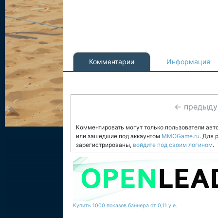
Комментарии
Информация
← предыд
Комментировать могут только пользователи авт
или зашедшие под аккаунтом
MMOGame.ru
. Для
зарегистрированы,
войдите под своим логином
.
Купить 1000 показов баннера от 0,11 у.е.