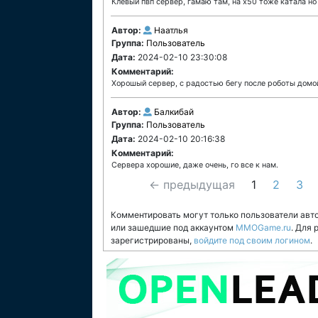
Клёвый пвп сервер, гамаю там, на х50 тоже катала но 
Автор:
Наатлья
Группа:
Пользователь
Дата:
2024-02-10 23:30:08
Комментарий:
Хорошый сервер, с радостью бегу после роботы домой
Автор:
Балкибай
Группа:
Пользователь
Дата:
2024-02-10 20:16:38
Комментарий:
Сервера хорошие, даже очень, го все к нам.
← предыдущая
1
2
3
Комментировать могут только пользователи авт
или зашедшие под аккаунтом
MMOGame.ru
. Для
зарегистрированы,
войдите под своим логином
.