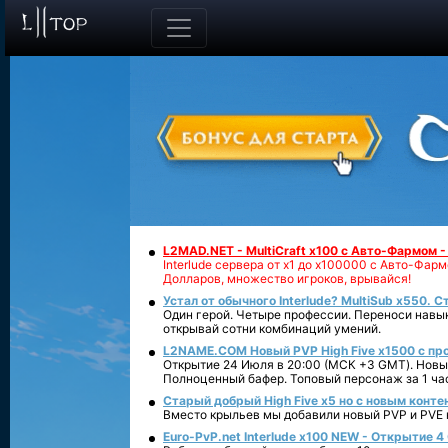
L2MAD.NET - MultiCraft x100 с Авто-Фармом 
Interlude сервера от х1 до х100000 с Авто-Фа
Долларов, множество игроков, врывайся!
Устал от обычного Interlude? MultiSub x550. С
Один герой. Четыре профессии. Переноси навык
открывай сотни комбинаций умений.
L2NAME.COM Новый PVP High Five x1500 с п
Открытие 24 Июля в 20:00 (МСК +3 GMT). Новый
Полноценный бафер. Топовый персонаж за 1 ча
Старый добрый High Five x5 но с новым конте
Вместо крыльев мы добавили новый PVP и PVE ко
Euro-PvP.net Interlude х100 NEW - Открытие 4