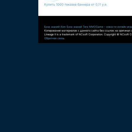
Купить 1000 показов баннера от 0,11 у.е.
База знаний Aion
База знаний Tera
MMOGame - новости онлайн игр
Копирование материалов с данного сайта без ссылок на оригинал 
Lineage II is a trademark of NCsoft Corporation. Copyright © NCsoft Co
Обратная связь