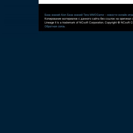
База знаний Aion
База знаний Tera
MMOGame - новости онлайн игр
Копирование материалов с данного сайта без ссылок на оригинал 
Lineage II is a trademark of NCsoft Corporation. Copyright © NCsoft Co
Обратная связь