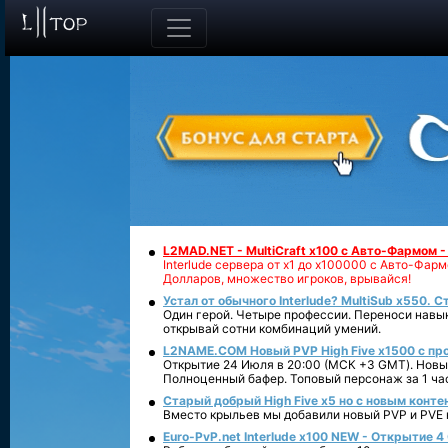
L2MAD.NET - MultiCraft x100 с Авто-Фармом 
Interlude сервера от х1 до х100000 с Авто-Фа
Долларов, множество игроков, врывайся!
Устал от обычного Interlude? MultiSub x550. С
Один герой. Четыре профессии. Переноси навык
открывай сотни комбинаций умений.
L2NAME.COM Новый PVP High Five x1500 с п
Открытие 24 Июля в 20:00 (МСК +3 GMT). Новый
Полноценный бафер. Топовый персонаж за 1 ча
Старый добрый High Five x5 но с новым конте
Вместо крыльев мы добавили новый PVP и PVE ко
Euro-PvP.net Interlude х100 NEW - Открытие 4