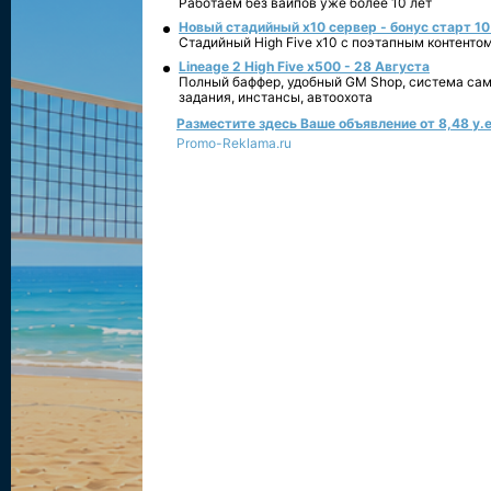
Работаем без вайпов уже более 10 лет
Новый стадийный х10 сервер - бонус старт 10
Стадийный High Five x10 с поэтапным контенто
Lineage 2 High Five x500 - 28 Августа
Полный баффер, удобный GM Shop, система сам
задания, инстансы, автоохота
Разместите здесь Ваше объявление от 8,48 у.е
Promo-Reklama.ru