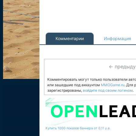
Комментарии
Информация
← предыд
Комментировать могут только пользователи авт
или зашедшие под аккаунтом
MMOGame.ru
. Для
зарегистрированы,
войдите под своим логином
.
Купить 1000 показов баннера от 0,11 у.е.