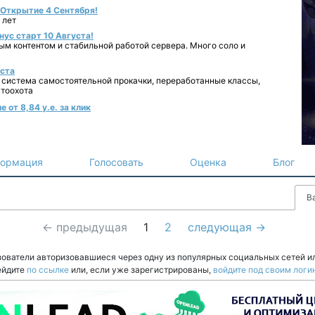
- Открытие 4 Сентября!
 лет
нус старт 10 Августа!
ным контентом и стабильной работой сервера. Много соло и
уста
 система самостоятельной прокачки, переработанные классы,
втоохота
 от 8,84 у.е. за клик
ормация
Голосовать
Оценка
Блог
B
← предыдущая
1
2
следующая →
зователи авторизовавшиеся через одну из популярных социальных сетей и
ейдите
по ссылке
или, если уже зарегистрированы,
войдите под своим логи