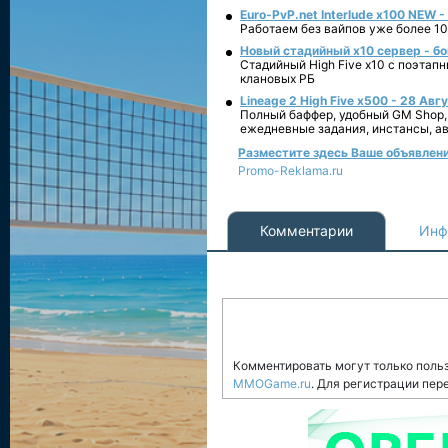
Euro-PvP.net Interlude х100 NEW 
Работаем без вайпов уже более 10
Новый стадийный х10 сервер - бо
Стадийный High Five x10 с поэтап
клановых РБ
Lineage 2 High Five x500 - 28 Авг
Полный баффер, удобный GM Shop,
ежедневные задания, инстансы, а
Разместите здесь Ваше объявление
Promo-Reklama.ru
Комментарии
Инф
Комментировать могут только поль
MMOGame.ru
. Для регистрации пер