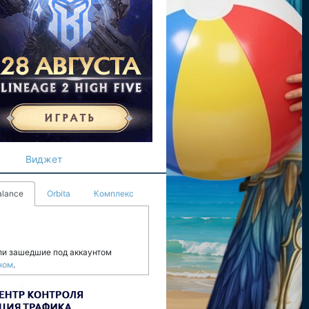
Виджет
alance
Orbita
Комплекс
ли зашедшие под аккаунтом
ном
.