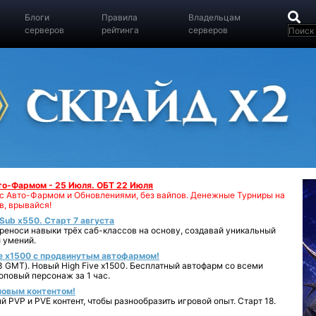
Блоги
Правила
Владельцам
серверов
рейтинга
серверов
вто-Фармом - 25 Июля. ОБТ 22 Июля
00 с Авто-Фармом и Обновлениями, без вайпов. Денежные Турниры на
в, врывайся!
iSub x550. Старт 7 августа
реноси навыки трёх саб-классов на основу, создавай уникальный
 умений.
e x1500 с продвинутым автофармом!
 GMT). Новый High Five x1500. Бесплатный автофарм со всеми
повый персонаж за 1 час.
 новым контентом!
 PVP и PVE контент, чтобы разнообразить игровой опыт. Старт 18.