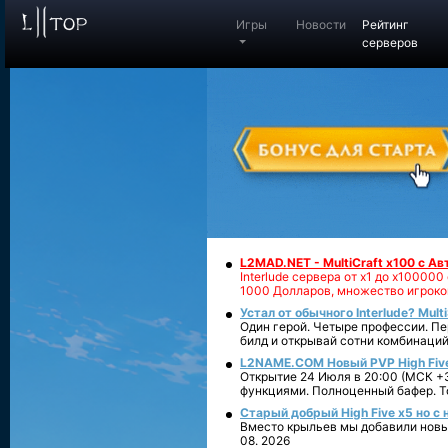
Игры
Новости
Рейтинг
серверов
L2MAD.NET - MultiCraft x100 с А
Interlude сервера от х1 до х1000
1000 Долларов, множество игроко
Устал от обычного Interlude? Mult
Один герой. Четыре профессии. Пе
билд и открывай сотни комбинаций
L2NAME.COM Новый PVP High Fiv
Открытие 24 Июля в 20:00 (МСК +3
функциями. Полноценный бафер. То
Старый добрый High Five x5 но с
Вместо крыльев мы добавили новый
08. 2026