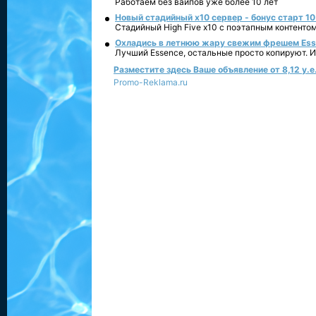
Работаем без вайпов уже более 10 лет
Новый стадийный х10 сервер - бонус старт 10
Стадийный High Five x10 с поэтапным контенто
Охладись в летнюю жару свежим фрешем Essen
Лучший Essence, остальные просто копируют. 
Разместите здесь Ваше объявление от 8,12 у.е.
Promo-Reklama.ru