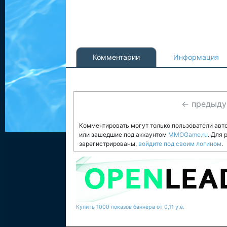
Комментарии
Информация
← предыд
Комментировать могут только пользователи авт
или зашедшие под аккаунтом
MMOGame.ru
. Для
зарегистрированы,
войдите под своим логином
.
Купить 1000 показов баннера от 0,11 у.е.