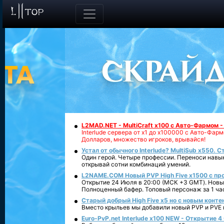
L2MAD.NET - MultiCraft x100 с Авто-Фармом 
Interlude сервера от х1 до х100000 с Авто-Фа
Долларов, множество игроков, врывайся!
Устал от обычного Interlude? MultiSub x550. С
Один герой. Четыре профессии. Переноси навык
открывай сотни комбинаций умений.
L2NAME.COM Новый PVP High Five x1500 с п
Открытие 24 Июля в 20:00 (МСК +3 GMT). Новый
Полноценный бафер. Топовый персонаж за 1 ча
Старый добрый High Five x5 но с новым конте
Вместо крыльев мы добавили новый PVP и PVE ко
Euro-PvP.net Interlude х100 NEW - Открытие 4