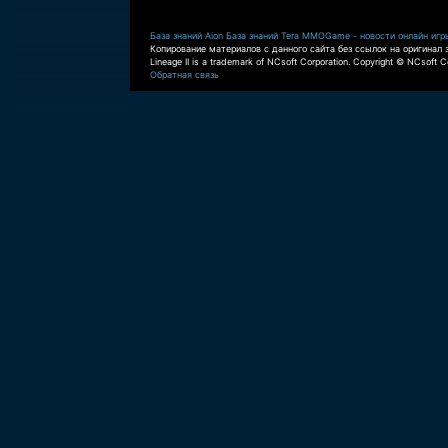
База знаний Aion
База знаний Tera
MMOGame - новости онлайн игр
Копирование материалов с данного сайта без ссылок на оригинал 
Lineage II is a trademark of NCsoft Corporation. Copyright © NCsoft Co
Обратная связь