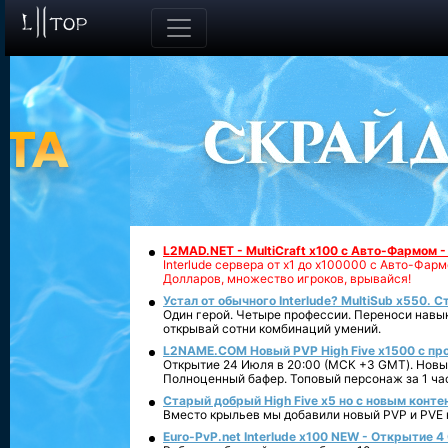
L2MAD.NET - MultiCraft x100 с Авто-Фармом 
Interlude сервера от х1 до х100000 с Авто-Фа
Долларов, множество игроков, врывайся!
Устал от обычного Interlude? MultiSub x550. С
Один герой. Четыре профессии. Переноси навык
открывай сотни комбинаций умений.
L2NAME.COM Новый PVP High Five x1500 с п
Открытие 24 Июля в 20:00 (МСК +3 GMT). Новый
Полноценный бафер. Топовый персонаж за 1 ча
Старый добрый High Five x5 но с новым конте
Вместо крыльев мы добавили новый PVP и PVE ко
Euro-PvP.net Interlude х100 NEW - Открытие 4