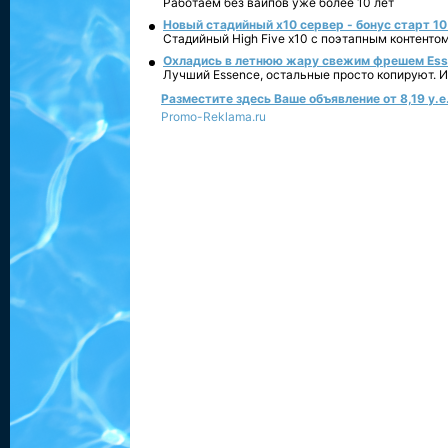
Работаем без вайпов уже более 10 лет
Новый стадийный х10 сервер - бонус старт 10
Стадийный High Five x10 с поэтапным контенто
Охладись в летнюю жару свежим фрешем Essen
Лучший Essence, остальные просто копируют. 
Разместите здесь Ваше объявление от 8,19 у.е.
Promo-Reklama.ru