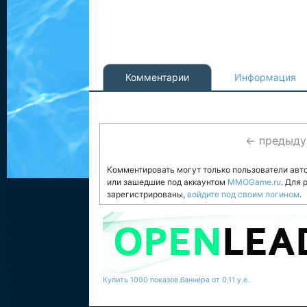
Комментарии
Информация
← предыд
Комментировать могут только пользователи авт
или зашедшие под аккаунтом
MMOGame.ru
. Для
зарегистрированы,
войдите под своим логином
.
Купить 1000 показов баннера от 0,11 у.е.