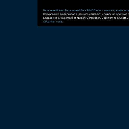
База знаний Aion
База знаний Tera
MMOGame - новости онлайн игр
Копирование материалов с данного сайта без ссылок на оригинал 
Lineage II is a trademark of NCsoft Corporation. Copyright © NCsoft Co
Обратная связь