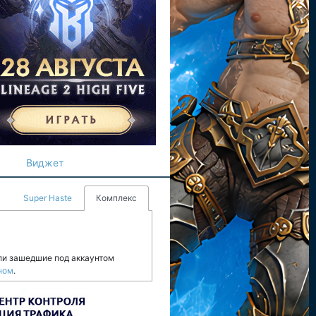
Виджет
Super Haste
Комплекс
ли зашедшие под аккаунтом
ном
.