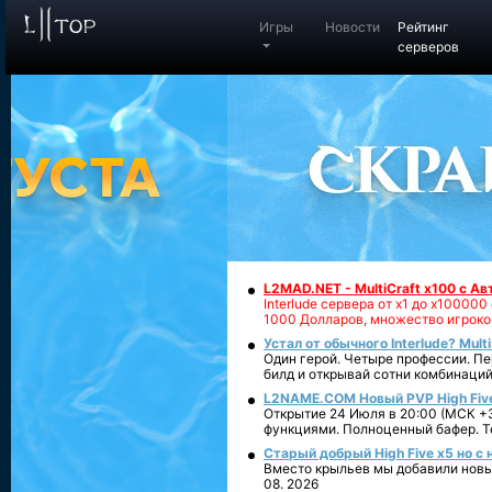
Игры
Новости
Рейтинг
серверов
L2MAD.NET - MultiCraft x100 с А
Interlude сервера от х1 до х1000
1000 Долларов, множество игроко
Устал от обычного Interlude? Mult
Один герой. Четыре профессии. Пе
билд и открывай сотни комбинаций
L2NAME.COM Новый PVP High Fiv
Открытие 24 Июля в 20:00 (МСК +3
функциями. Полноценный бафер. То
Старый добрый High Five x5 но с
Вместо крыльев мы добавили новый
08. 2026