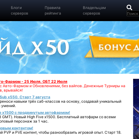
Блоги
Правила
Владельцам
серверов
рейтинга
серверов
вто-Фармом - 25 Июля. ОБТ 22 Июля
00 с Авто-Фармом и Обновлениями, без вайпов. Денежные Турниры на
в, врывайся!
iSub x550. Старт 7 августа
реноси навыки трёх саб-классов на основу, создавай уникальный
 умений.
e x1500 с продвинутым автофармом!
 GMT). Новый High Five x1500. Бесплатный автофарм со всеми
повый персонаж за 1 час.
 новым контентом!
 PVP и PVE контент, чтобы разнообразить игровой опыт. Старт 18.