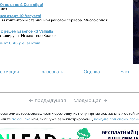
- Открытие 4 Сентября!
 лет
нус старт 10 Августа!
ным контентом и стабильной работой сервера. Много соло и
фрешем Essence x3 Valhalla
о копируют. Играют все Классы
 от 8,43 у.е. за клик
ормация
Голосовать
Оценка
Блог
← предыдущая
следующая →
зователи авторизовавшиеся через одну из популярных социальных сетей и
ейдите
по ссылке
или, если уже зарегистрированы,
войдите под своим логи