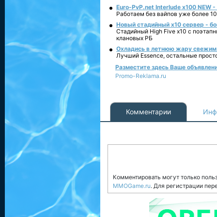
Euro-PvP.net Interlude х100 NEW 
Работаем без вайпов уже более 10
Новый стадийный х10 сервер - бо
Стадийный High Five x10 с поэтап
клановых РБ
Охладись в летнюю жару свежим 
Лучший Essence, остальные прост
Разместите здесь Ваше объявление
Promo-Reklama.ru
Комментарии
Инф
Комментировать могут только поль
MMOGame.ru
. Для регистрации пер