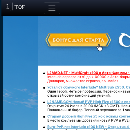
L2MAD.NET - MultiCraft x100 с Авто-Фармом 
Interlude сервера от х1 до х100000 с Авто-Фа
Долларов, множество игроков, врывайся!
Устал от обычного Interlude? MultiSub x550. С
Один герой. Четыре профессии. Переноси навык
открывай сотни комбинаций умений.
L2NAME.COM Новый PVP High Five x1500 с п
Открытие 24 Июля в 20:00 (МСК +3 GMT). Новый
Полноценный бафер. Топовый персонаж за 1 ча
Старый добрый High Five x5 но с новым конте
Вместо крыльев мы добавили новый PVP и PVE ко
Euro-PvP.net Interlude х100 NEW - Открытие 4