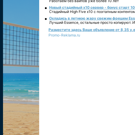
Работаем без вайпов уже более 10 лет
Новый стадийный х10 сервер - бонус старт 10
Стадийный High Five x10 с поэтапным контенто
Охладись в летнюю жару свежим фрешем Essen
Лучший Essence, остальные просто копируют. 
Разместите здесь Ваше объявление от 8,35 у.е
Promo-Reklama.ru