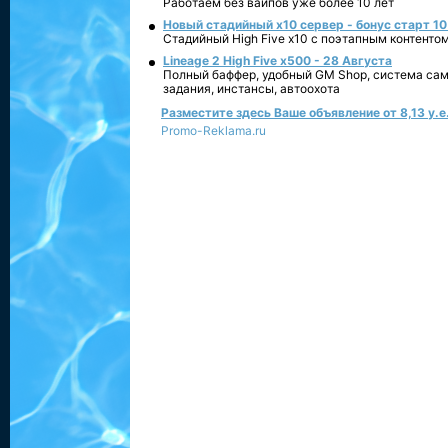
Работаем без вайпов уже более 10 лет
Новый стадийный х10 сервер - бонус старт 10
Стадийный High Five x10 с поэтапным контенто
Lineage 2 High Five x500 - 28 Августа
Полный баффер, удобный GM Shop, система сам
задания, инстансы, автоохота
Разместите здесь Ваше объявление от 8,13 у.е.
Promo-Reklama.ru