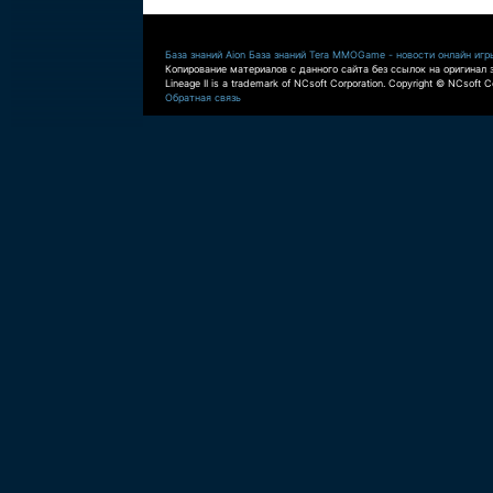
База знаний Aion
База знаний Tera
MMOGame - новости онлайн игр
Копирование материалов с данного сайта без ссылок на оригинал 
Lineage II is a trademark of NCsoft Corporation. Copyright © NCsoft Co
Обратная связь