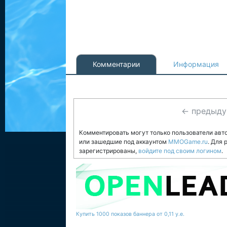
Комментарии
Информация
← предыд
Комментировать могут только пользователи авт
или зашедшие под аккаунтом
MMOGame.ru
. Для
зарегистрированы,
войдите под своим логином
.
Купить 1000 показов баннера от 0,11 у.е.