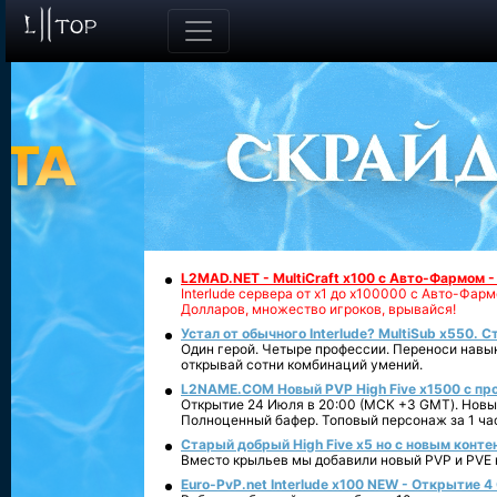
L2MAD.NET - MultiCraft x100 с Авто-Фармом 
Interlude сервера от х1 до х100000 с Авто-Фа
Долларов, множество игроков, врывайся!
Устал от обычного Interlude? MultiSub x550. С
Один герой. Четыре профессии. Переноси навык
открывай сотни комбинаций умений.
L2NAME.COM Новый PVP High Five x1500 с п
Открытие 24 Июля в 20:00 (МСК +3 GMT). Новый
Полноценный бафер. Топовый персонаж за 1 ча
Старый добрый High Five x5 но с новым конте
Вместо крыльев мы добавили новый PVP и PVE ко
Euro-PvP.net Interlude х100 NEW - Открытие 4