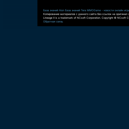
База знаний Aion
База знаний Tera
MMOGame - новости онлайн игр
Копирование материалов с данного сайта без ссылок на оригинал 
Lineage II is a trademark of NCsoft Corporation. Copyright © NCsoft Co
Обратная связь