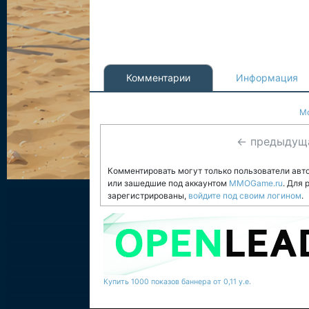
Комментарии
Информация
Mo
← предыдущ
Комментировать могут только пользователи авт
или зашедшие под аккаунтом
MMOGame.ru
. Для
зарегистрированы,
войдите под своим логином
.
Купить 1000 показов баннера от 0,11 у.е.