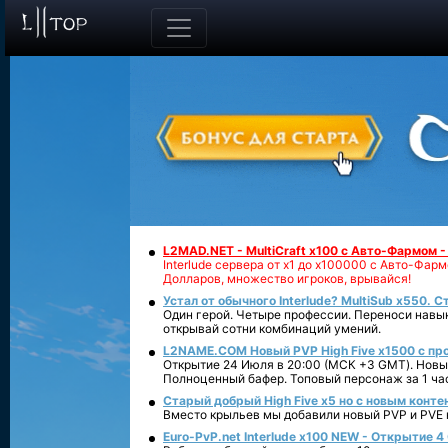
L2MAD.NET - MultiCraft x100 с Авто-Фармом 
Interlude сервера от х1 до х100000 с Авто-Фа
Долларов, множество игроков, врывайся!
Устал от обычного Interlude? MultiSub x550. С
Один герой. Четыре профессии. Переноси навык
открывай сотни комбинаций умений.
L2NAME.COM Новый PVP High Five x1500 с п
Открытие 24 Июля в 20:00 (МСК +3 GMT). Новый
Полноценный бафер. Топовый персонаж за 1 ча
Старый добрый High Five x5 но с новым конте
Вместо крыльев мы добавили новый PVP и PVE ко
Euro-PvP.net Interlude х100 NEW - Открытие 4